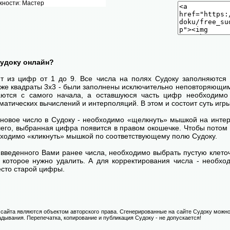
жности: Мастер
Судоку онлайн?
ит из цифр от 1 до 9. Все числа на полях Судоку заполняются 
кже квадраты 3х3 - были заполнены исключительно неповторяющим
ются с самого начала, а оставшуюся часть цифр необходимо 
атических вычислений и интерполяций. В этом и состоит суть игры
 новое число в Судоку - необходимо «щелкнуть» мышкой на инт
 чего, выбранная цифра появится в правом окошечке. Чтобы пото
бходимо «кликнуть» мышкой по соответствующему полю Судоку.
введенного Вами ранее числа, необходимо выбрать пустую клеточ
, которое нужно удалить. А для корректирования числа - необхо
есто старой цифры.
сайта являются объектом авторского права. Сгенерированные на сайте Судоку можно
адывания. Перепечатка, копирование и публикация Судоку - не допускается!