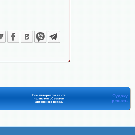
Все материалы сайта
Судоку
являются объектом
решать
авторского права.