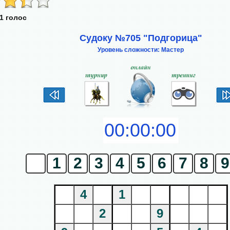
1 голос
Судоку №705 "Подгорица"
Уровень сложности: Мастер
0
1
2
3
4
5
6
7
8
9
4
1
2
9