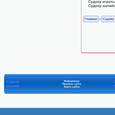
Судоку играть
Судоку онлай
Главная
»
Судоку
Судоку
Информеры
С
Правила сайта
онлайн
Карта сайта