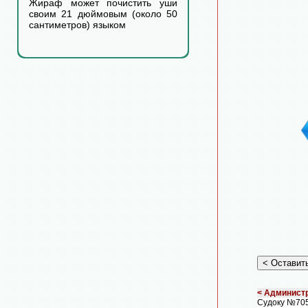
Жираф может почистить уши
своим 21 дюймовым (около 50
сантиметров) языком
< Администр
Судоку №705