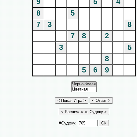
9
5
4
8
5
7
3
8
7
8
2
3
5
8
5
6
9
#Судоку: