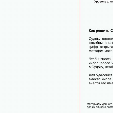
Уровень сло
Как решить 
Судоку состо
столбцы, а та
цифр открыва
методом матем
Чтобы внести
чисел, после
в Судоку, нео
Для удаления 
вместо числа
внести его вм
Материалы данного 
для их личного разг