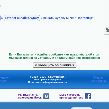
н
»
Каталог онлайн Судоку
» решать Судоку №705 "Подгорица"
Если Вы заметили ошибку, сообщите нам пожалуйста об этом,
мы обязательно ее устраним и сделаем сайт еще интереснее!
© 2010 - 2026 «Scanvord.net».
удоку
Судоку
Все права защищены.
играть
бесплатно
Политика конфиденциальности
.
Мы ВКонтакте,
Мы в Facebook,
присоединяйтесь
присоединяйтесь
Мы в Viber,
Мы в Telegram,
присоединяйтесь
присоединяйтесь