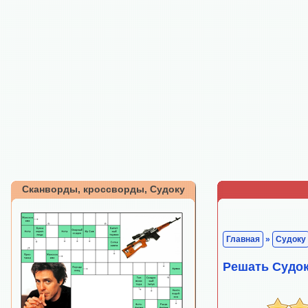
Сканворды, кроссворды, Судоку
Главная
»
Судоку
Решать Судо