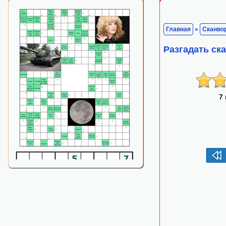
Главная
»
Сканво
Разгадать с
7