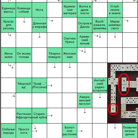
Кружев-
Волга в
Углуб-
Единица
Команда
Нота
ная
древ-
ление
массы
собаке
материя
ности
в земле
Краска
Вооб-
Марка
Длинная
Остров в
для
ражала,
шампан-
у жирафа
Дании
ресниц
кривляка
ского
Армян-
Спутник
ский
Урана
коньяк
Жена
Он всему
Тёщино
Женское
князя
голова
повидло
имя
Англий-
"Морской
"Граф …"
ский
ад"
(Россини)
радио-
астроном
Амери-
канский
патолог
Растение
Старин-
Афродиты
ный кубок
Болот-
Плавучее
Собачья
Просто
ное
заграж-
порода
нота
растение
дение