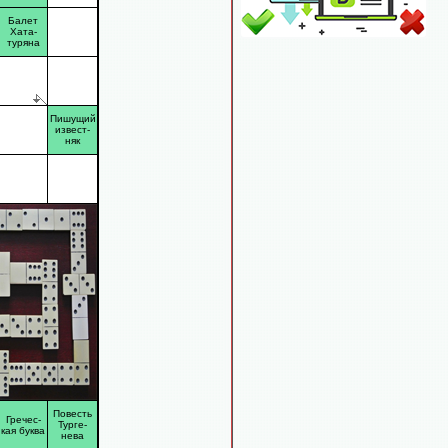
Балет
Хата-
туряна
Пишущий
извест-
няк
Повесть
Гречес-
Турге-
кая буква
нева