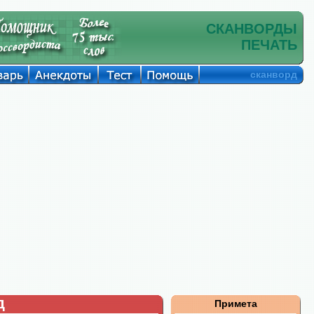
СКАНВОРДЫ
ПЕЧАТЬ
сканворд
д
Примета