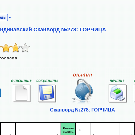
рды
»
кандинавский Сканворд №278: ГОРЧИЦА
 голосов
Сканворд №278: ГОРЧИЦА
Речная
долина