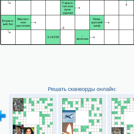
У красо-
ток она
луче-
зарная
Маслич-
Ново-
Египетс-
ное
русский
кий бог
растение
шеф
…
3,14159
величия
Решать сканворды онлайн: