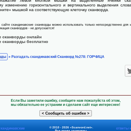
нажатие левой кнопкой мышки на выделенные ячейки ска
у изменению горизонтального и вертикального выделения слова
ните» мышкой на соответствующую клеточку сканворда.
сайте скандинавские сканворды можно использовать только непосредственно для и
кация сканвордов - не допускается!
е сканворды онлайн
е сканворды бесплатно
рды
» Разгадать скандинавский Сканворд №278: ГОРЧИЦА
Если Вы заметили ошибку, сообщите нам пожалуйста об этом,
мы обязательно ее устраним и сделаем сайт еще интереснее!
© 2010 - 2026 «Scanvord.net».
скандинавские
ответы 
Все права защищены.