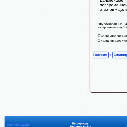
Дальнейшее 
попеременном
ответов «щелк
Опубликованные на 
копирование и публи
Скандинавски
Скандинавски
Главная
»
Сканво
сканворды
Информеры
Правила сайта