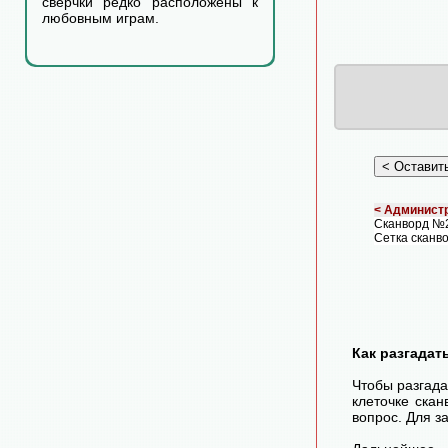
сверчки редко расположены к
любовным играм.
< Администр
Сканворд №
Сетка сканво
Как разгадат
Чтобы разгада
клеточке скан
вопрос. Для з