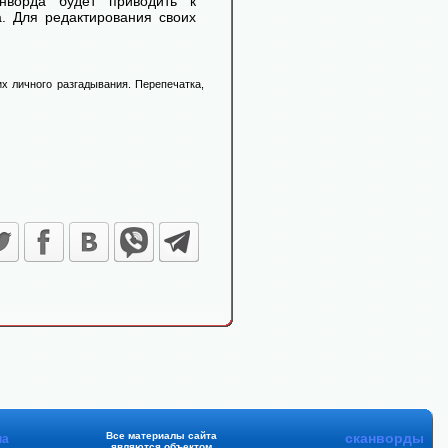
нворда будет приводить к
. Для редактирования своих
х личного разгадывания. Перепечатка,
Все материалы сайта
сканворды
на
являются объектом