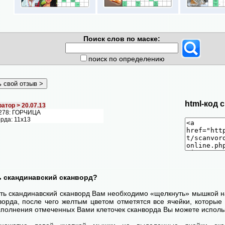
Поиск слов по маске:
поиск по определению
html-код 
атор >
20.07.13
278: ГОРЧИЦА
рда: 11х13
ь скандинавский сканворд?
ть скандинавский сканворд Вам необходимо «щелкнуть» мышкой на
ворда, после чего желтым цветом отметятся все ячейки, которые 
аполнения отмеченных Вами клеточек сканворда Вы можете использ