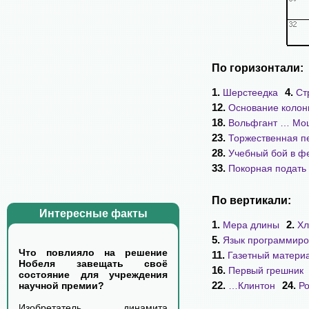
По горизонтали:
1.
4.
Шерстеедка
Ст
12.
Основание коло
18.
Вольфгант … Мо
23.
Торжественная п
28.
Учебный бой в ф
33.
Покорная подать
По вертикали:
Интересные факты
1.
2.
Мера длины
Хл
5.
Язык программиро
Что повлияло на решение
11.
Газетный матери
Нобеля завещать своё
16.
Первый грешник
состояние для учреждения
22.
24.
…Клинтон
Ро
научной премии?
Изобретатель динамита