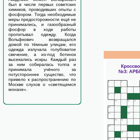
был в числе первых советских
химиков, проводивших опыты с
фосфором. Тогда необходимые
меры предосторожности ещё не
принимались, и газообразный
фосфор в ходе работы
пропитывал одежду. Когда
Вольфкович возвращался
домой по тёмным улицам, его
одежда излучала голубоватое
свечение, а из-под ботинок
высекались искры. Каждый раз
за ним собиралась толпа и
Кроссв
принимала учёного за
№3: АРБ
потустороннее существо, что
привело к распространению по
Москве слухов о «светящемся
монахе».