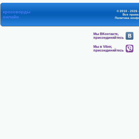
кроссворды
© 2010 - 2026
Все прав
онлайн
Политика конф
Мы ВКонтакте,
присоединяйтесь
Мы в Viber,
присоединяйтесь