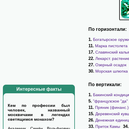
По горизонтали:
1.
Богатырское оруж
11.
Марка пистолета
17.
Славянский калы
22.
Лекарст. растени
27.
Озерный осадок
30.
Морская шлюпка
По вертикали:
Интересные факты
1.
Бакинский кондиц
5.
"французское "да"
Кем по профессии был
11.
Пряник (финанс.)
человек, названный
15.
Деревенский кув
москвичами в легендах
светящимся монахом?
26.
Денежная едини
33.
34
Приток Камы
Академик Семён Вольфкович