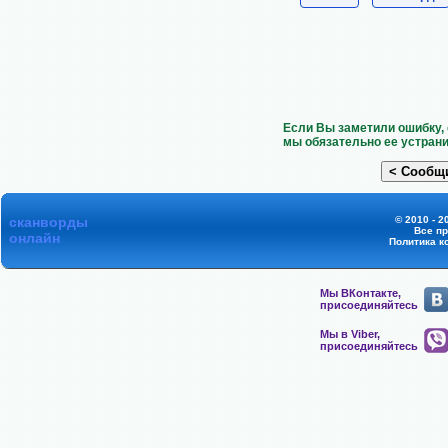
Если Вы заметили ошибку, 
мы обязательно ее устрани
сканворды
© 2010 - 2
Все п
онлайн
Политика к
Мы ВКонтакте,
присоединяйтесь
Мы в Viber,
присоединяйтесь