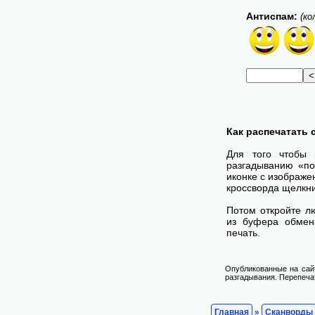
Антиспам:
(ко
Как распечатать
Для того чтобы 
разгадыванию «по
иконке с изображе
кроссворда щелкни
Потом откройте лю
из буфера обмена
печать.
Опубликованные на сай
разгадывания. Перепечат
Главная
»
Сканворды