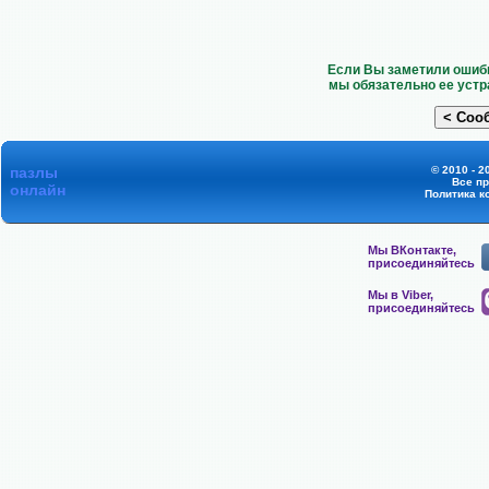
Если Вы заметили ошибк
мы обязательно ее устр
пазлы
© 2010 - 2
Все п
онлайн
Политика к
Мы ВКонтакте,
присоединяйтесь
Мы в Viber,
присоединяйтесь