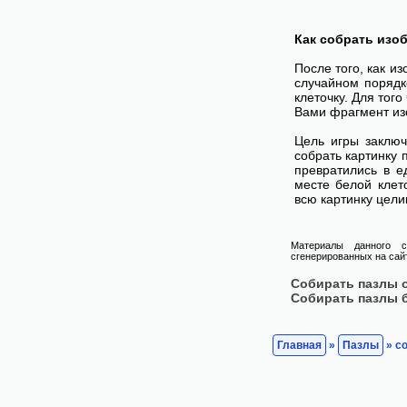
Как собрать изо
После того, как и
случайном порядк
клеточку. Для тог
Вами фрагмент изо
Цель игры заключ
собрать картинку п
превратились в е
месте белой клет
всю картинку цели
Материалы данного с
сгенерированных на сайт
Собирать пазлы 
Собирать пазлы 
Главная
»
Пазлы
» со