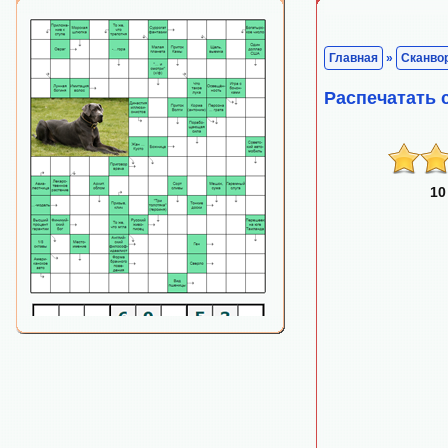
Главная
»
Сканво
Распечатать
10