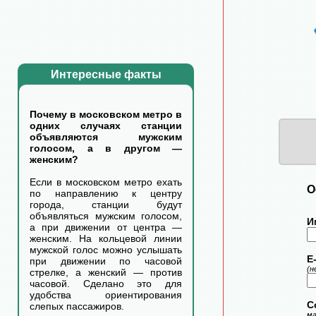
Интересные факты
Почему в московском метро в
одних случаях станции
объявляются мужским
голосом, а в другом —
женским?
Если в московском метро ехать
О
по направлению к центру
города, станции будут
объявляться мужским голосом,
И
а при движении от центра —
женским. На кольцевой линии
мужской голос можно услышать
E-
при движении по часовой
(н
стрелке, а женский — против
часовой. Сделано это для
удобства ориентирования
С
слепых пассажиров.
ма