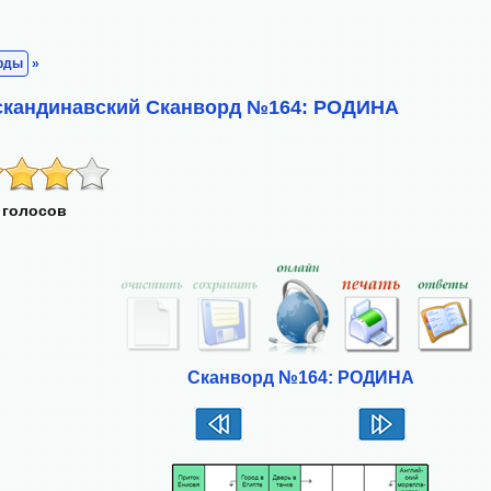
рды
»
 скандинавский Сканворд №164: РОДИНА
 голосов
Сканворд №164: РОДИНА