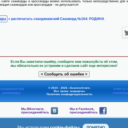
 сайте сканворды и кроссворды можно использовать только непосредственно для и
икация сканвордов или кроссвордов - не допускается!
рды
» распечатать скандинавский Сканворд №164: РОДИНА
Если Вы заметили ошибку, сообщите нам пожалуйста об этом,
мы обязательно ее устраним и сделаем сайт еще интереснее!
© 2010 - 2026 «Scanvord.net».
скандинавские
ответы 
Все права защищены.
сканворды
сканвор
Политика конфиденциальности
.
Мы ВКонтакте,
Мы в Facebook,
присоединяйтесь
присоединяйтесь
Мы в Viber,
Мы в Telegram,
присоединяйтесь
присоединяйтесь
Мы используем
cookie-файлы
ПОНЯТНО