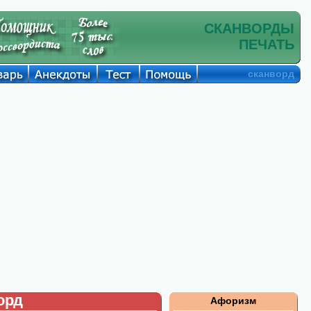
СКАНВОРДЫ
ПЕЧАТЬ
сканворд
орд
Афоризм