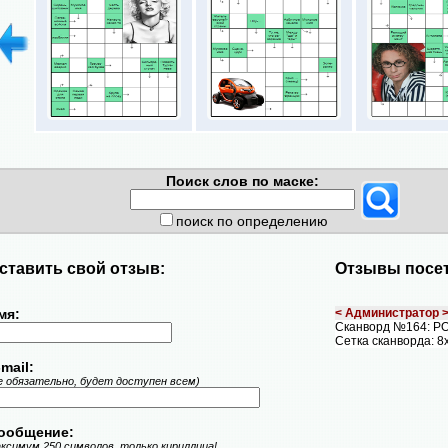
Поиск слов по маске:
поиск по определению
ставить свой отзыв:
Отзывы посет
мя:
< Администратор 
Сканворд №164: 
Сетка сканворда: 8
mail:
е обязательно, будет доступен всем)
ообщение:
ксимум 250 символов, только кириллица!