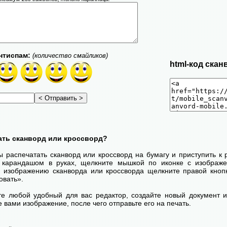
нтиспам:
(количество смайликов)
html-код скан
ать сканворд или кроссворд?
ы распечатать сканворд или кроссворд на бумагу и приступить к
с карандашом в руках, щелкните мышкой по иконке с изображ
 изображению сканворда или кроссворда щелкните правой кноп
овать».
те любой удобный для вас редактор, создайте новый документ и
 вами изображение, после чего отправьте его на печать.