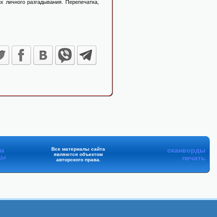
х личного разгадывания. Перепечатка,
Все материалы сайта
сканворды
на
являются объектом
ды
печать
авторского права.