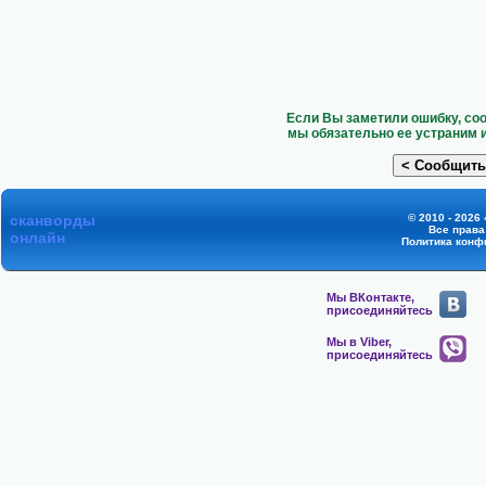
Если Вы заметили ошибку, со
мы обязательно ее устраним 
сканворды
© 2010 - 2026
Все прав
онлайн
Политика конф
Мы ВКонтакте,
присоединяйтесь
Мы в Viber,
присоединяйтесь