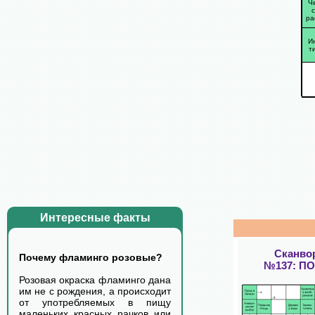
Ч
ра
И
т
Интересные факты
Сканво
Почему фламинго розовые?
№137: П
Розовая окраска фламинго дана
им не с рождения, а происходит
от употребляемых в пищу
маленьких красных рачков или