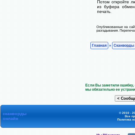
Потом откройте лю
из буфера обмена
печать.
Опубликованные на сай
разгадывания. Перепечат
Главная
»
Сканворды
Если Вы заметили ошибку, 
мы обязательно ее устрани
сканворды
© 2010 - 2
Все п
онлайн
Политика к