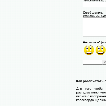
(не обязательно, 
Сообщение:
максимум 250 симв
Антиспам:
(ко
Как распечатать
Для того чтобы 
разгадыванию «по
иконке с изображе
кроссворда щелкни