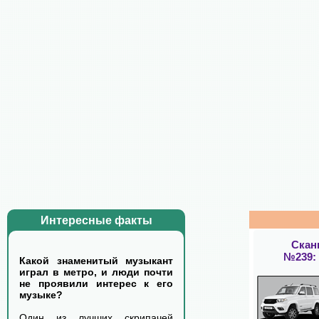
Интересные факты
Скан
№239:
Какой знаменитый музыкант
играл в метро, и люди почти
не проявили интерес к его
музыке?
Один из лучших скрипачей