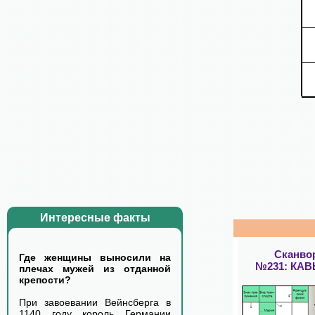
Интересные факты
Сканво
Где женщины выносили на
№231: КА
плечах мужей из отданной
крепости?
При завоевании Вейнсберга в
1140 году король Германии