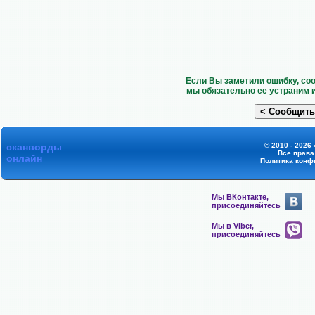
Если Вы заметили ошибку, со
мы обязательно ее устраним 
сканворды
© 2010 - 2026
Все прав
онлайн
Политика конф
Мы ВКонтакте,
присоединяйтесь
Мы в Viber,
присоединяйтесь