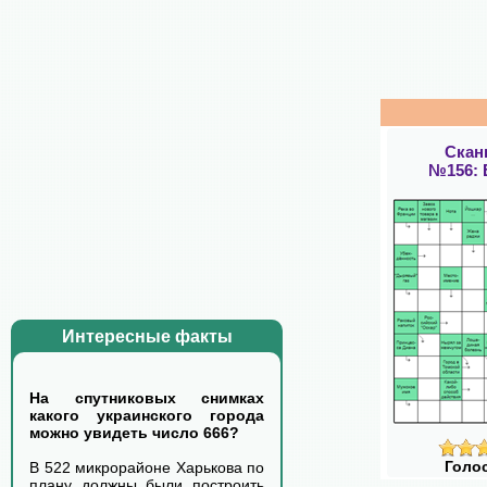
Скан
№156:
Интересные факты
На спутниковых снимках
какого украинского города
можно увидеть число 666?
Голо
В 522 микрорайоне Харькова по
плану должны были построить