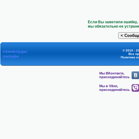
Если Вы заметили ошибку, 
мы обязательно ее устрани
сканворды
© 2010 - 2
Все п
онлайн
Политика к
Мы ВКонтакте,
присоединяйтесь
Мы в Viber,
присоединяйтесь