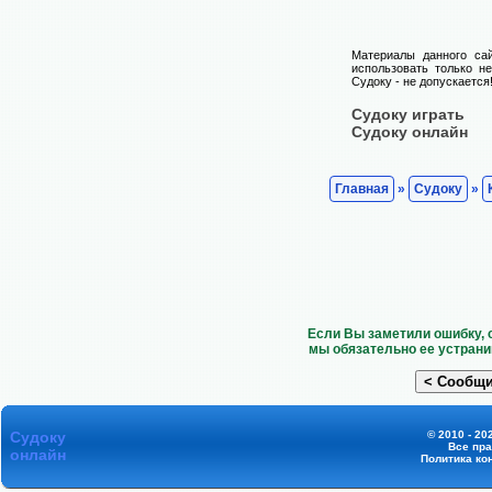
Материалы данного са
использовать только н
Судоку - не допускается
Судоку играть
Судоку онлайн
Главная
»
Судоку
»
Если Вы заметили ошибку, 
мы обязательно ее устрани
Судоку
© 2010 - 20
Все пр
онлайн
Политика ко