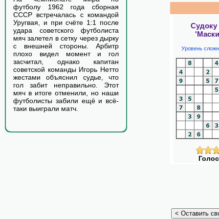
футболу 1962 года сборная
СССР встречалась с командой
Уругвая, и при счёте 1:1 после
Судоку
удара советского футболиста
'Маски
мяч залетел в сетку через дырку
с внешней стороны. Арбитр
Уровень сложн
плохо видел момент и гол
засчитал, однако капитан
советской команды Игорь Нетто
жестами объяснил судье, что
гол забит неправильно. Этот
мяч в итоге отменили, но наши
футболисты забили ещё и всё-
таки выиграли матч.
Голос