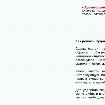
< Администрато
Судоку №740: д
Уровень сложнос
Как решить Судо
Судоку состоит и
образом, чтобы ря
неповторяющимися
оставшуюся час
математических вы
Чтобы внести н
интересующую Ва
правом окошечке
«кликнуть» мышко
Для удаления вве
меню цифр, и внес
числа - необходим