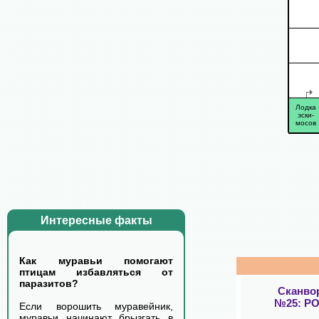
Лодка
эски-
мосов
Интересные факты
Как муравьи помогают
птицам избавляться от
паразитов?
Сканво
№25: Р
Если ворошить муравейник,
муравьи начинают брызгать в