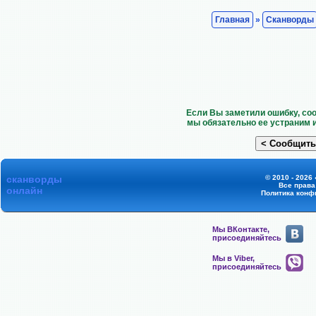
Главная
»
Сканворды
Если Вы заметили ошибку, со
мы обязательно ее устраним 
сканворды
© 2010 - 2026
Все прав
онлайн
Политика конф
Мы ВКонтакте,
присоединяйтесь
Мы в Viber,
присоединяйтесь