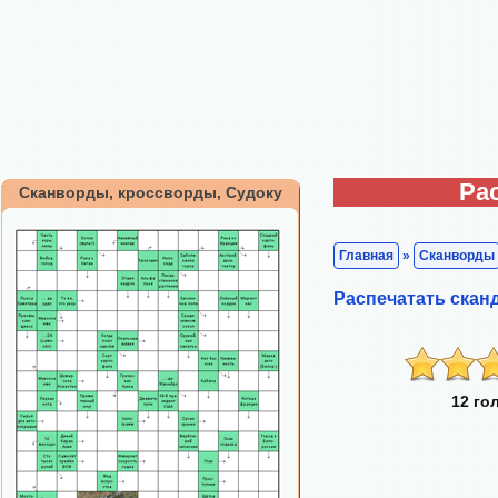
Ра
Сканворды, кроссворды, Судоку
Главная
»
Сканворды
Распечатать ска
12 го