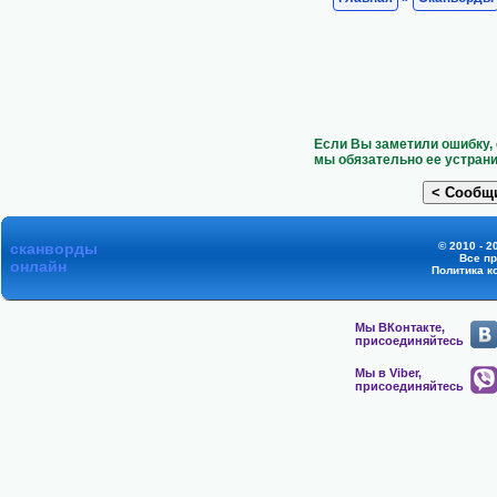
Если Вы заметили ошибку, 
мы обязательно ее устрани
сканворды
© 2010 - 2
Все п
онлайн
Политика к
Мы ВКонтакте,
присоединяйтесь
Мы в Viber,
присоединяйтесь