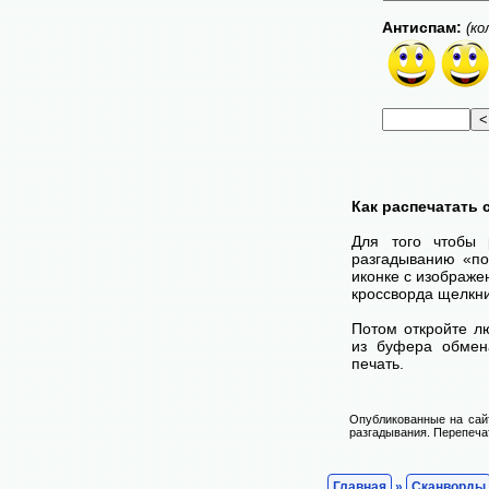
Антиспам:
(ко
Как распечатать
Для того чтобы 
разгадыванию «по
иконке с изображе
кроссворда щелкни
Потом откройте лю
из буфера обмена
печать.
Опубликованные на сай
разгадывания. Перепечат
Главная
»
Сканворды