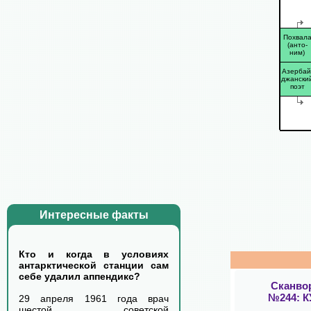
Похвал
(анто-
ним)
Азербай
джански
поэт
Интересные факты
Кто и когда в условиях
антарктической станции сам
себе удалил аппендикс?
Сканво
№244: 
29 апреля 1961 года врач
шестой советской