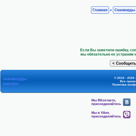
Главная
»
Сканворды
Если Вы заметили ошибку, со
мы обязательно ее устраним 
сканворды
© 2010 - 2026
Все прав
онлайн
Политика конф
Мы ВКонтакте,
присоединяйтесь
Мы в Viber,
присоединяйтесь