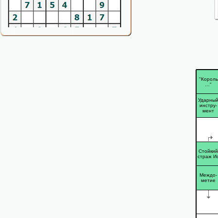
"Король
…"
Ударны
инстру-
мент
Стойкий
страж И
Междо-
метие