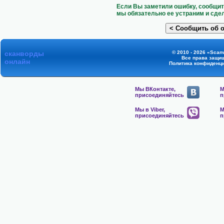
Если Вы заметили ошибку, сообщит
мы обязательно ее устраним и сде
сканворды
© 2010 - 2026 «Scanv
Все права защи
онлайн
Политика конфиденц
Мы ВКонтакте,
М
присоединяйтесь
п
Мы в Viber,
М
присоединяйтесь
п