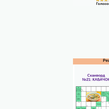
Голосо
Ре
Сканворд
№21: КАБАЧО