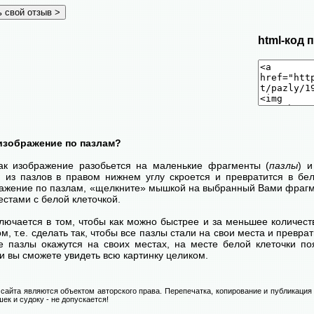
html-код 
изображение по пазлам?
как изображение разобьется на маленькие фрагменты (
пазлы
) 
н из пазлов в правом нижнем углу скроется и превратится в бел
ражение по пазлам, «щелкните» мышкой на выбранный Вами фрагме
стами с белой клеточкой.
лючается в том, чтобы как можно быстрее и за меньшее количест
м, т.е. сделать так, чтобы все пазлы стали на свои места и превр
се пазлы окажутся на своих местах, на месте белой клеточки п
и вы сможете увидеть всю картинку целиком.
сайта являются объектом авторского права. Перепечатка, копирование и публикация
ек и судоку - не допускается!