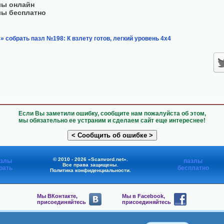
лы онлайн
лы бесплатно
» собрать пазл №198: К взлету готов, легкий уровень 4х4
Если Вы заметили ошибку, сообщите нам пожалуйста об этом,
мы обязательно ее устраним и сделаем сайт еще интереснее!
© 2010 - 2026 «Scanvord.net».
азлы
пазлы
Все права защищены.
рать
бесплатно
Политика конфиденциальности
.
Мы ВКонтакте,
Мы в Facebook,
присоединяйтесь
присоединяйтесь
Мы в Viber,
Мы в Telegram,
присоединяйтесь
присоединяйтесь