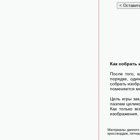
Как собрать 
После того, 
порядке, оди
собрать изоб
поменяется ме
Цель игры зак
пазлам целико
Как только в
изображения, 
Материалы данного 
кроссвордов, пятнаш