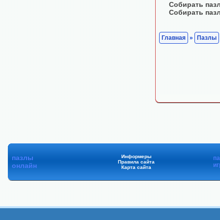
Собирать паз
Собирать паз
Главная
»
Пазлы
пазлы
Информеры
п
Правила сайта
онлайн
иг
Карта сайта