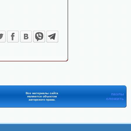
Все материалы сайта
пазлы
являются объектом
сложить
авторского права.