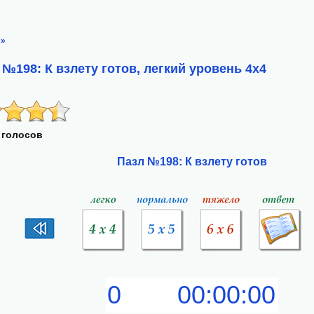
»
№198: К взлету готов, легкий уровень 4х4
 голосов
Пазл №198: К взлету готов