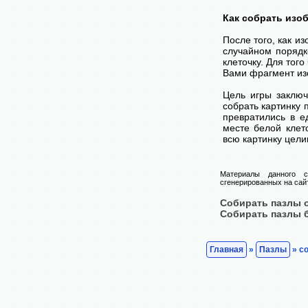
Как собрать изо
После того, как и
случайном порядк
клеточку. Для тог
Вами фрагмент изо
Цель игры заключ
собрать картинку п
превратились в е
месте белой клет
всю картинку цели
Материалы данного с
сгенерированных на сайт
Собирать пазлы 
Собирать пазлы 
Главная
»
Пазлы
» со