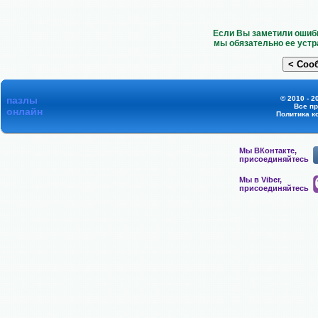
Если Вы заметили ошибк
мы обязательно ее устр
пазлы
© 2010 - 2
Все п
онлайн
Политика к
Мы ВКонтакте,
присоединяйтесь
Мы в Viber,
присоединяйтесь