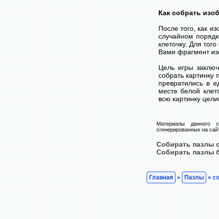
Как собрать изо
После того, как и
случайном порядк
клеточку. Для тог
Вами фрагмент изо
Цель игры заключ
собрать картинку п
превратились в е
месте белой клет
всю картинку цели
Материалы данного с
сгенерированных на сайт
Собирать пазлы 
Собирать пазлы 
Главная
»
Пазлы
» со