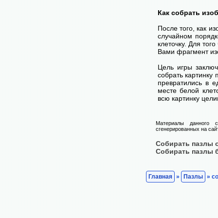
Как собрать изо
После того, как и
случайном порядк
клеточку. Для тог
Вами фрагмент изо
Цель игры заключ
собрать картинку п
превратились в е
месте белой клет
всю картинку цели
Материалы данного с
сгенерированных на сайт
Собирать пазлы 
Собирать пазлы 
Главная
»
Пазлы
» со