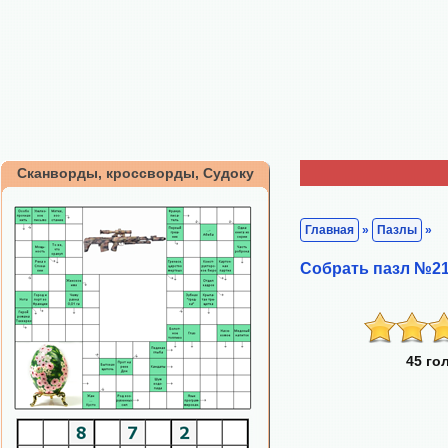
Сканворды, кроссворды, Судоку
Главная
»
Пазлы
»
Собрать пазл №21
45 го