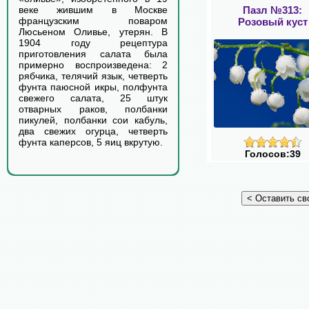
Пазл №313:
веке жившим в Москве
французским поваром
Розовый куст
Люсьеном Оливье, утерян. В
1904 году рецептура
приготовления салата была
примерно воспроизведена: 2
рябчика, телячий язык, четверть
фунта паюсной икры, полфунта
свежего салата, 25 штук
отварных раков, полбанки
пикулей, полбанки сои кабуль,
два свежих огурца, четверть
фунта каперсов, 5 яиц вкрутую.
Голосов:39