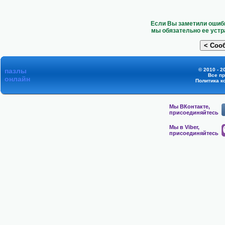
Если Вы заметили ошибк
мы обязательно ее устр
пазлы
© 2010 - 2
Все п
онлайн
Политика к
Мы ВКонтакте,
присоединяйтесь
Мы в Viber,
присоединяйтесь