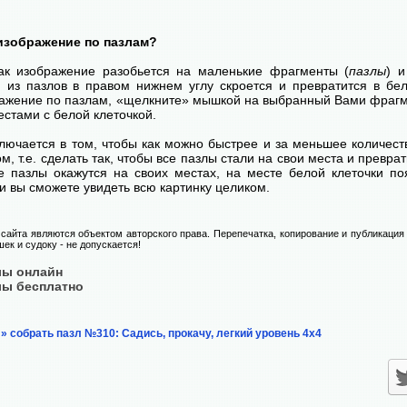
изображение по пазлам?
как изображение разобьется на маленькие фрагменты (
пазлы
) 
н из пазлов в правом нижнем углу скроется и превратится в бел
ражение по пазлам, «щелкните» мышкой на выбранный Вами фрагме
стами с белой клеточкой.
лючается в том, чтобы как можно быстрее и за меньшее количест
м, т.е. сделать так, чтобы все пазлы стали на свои места и превр
се пазлы окажутся на своих местах, на месте белой клеточки п
и вы сможете увидеть всю картинку целиком.
сайта являются объектом авторского права. Перепечатка, копирование и публикация
ек и судоку - не допускается!
лы онлайн
лы бесплатно
» собрать пазл №310: Садись, прокачу, легкий уровень 4х4