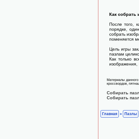
Как собрать 
После того, 
порядке, оди
собрать изоб
поменяется ме
Цель игры зак
пазлам целико
Как только в
изображения, 
Материалы данного 
кроссвордов, пятнаш
Собирать паз
Собирать паз
Главная
»
Пазлы