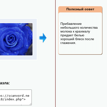
Полезный совет
Прибавление
небольшого количества
молока к крахмалу
придает белью
хороший блеск после
глажения.
пазла: