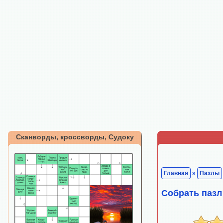
Сканворды, кроссворды, Судоку
Главная
»
Пазлы
Собрать пазл