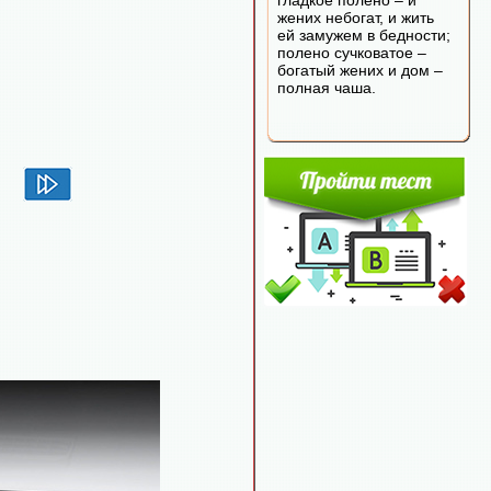
гладкое полено – и
жених небогат, и жить
ей замужем в бедности;
полено сучковатое –
богатый жених и дом –
полная чаша.