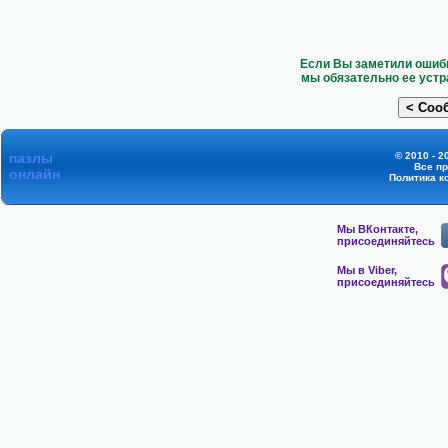
Если Вы заметили ошибк
мы обязательно ее устр
пазлы
© 2010 - 2
Все п
онлайн
Политика к
Мы ВКонтакте,
присоединяйтесь
Мы в Viber,
присоединяйтесь