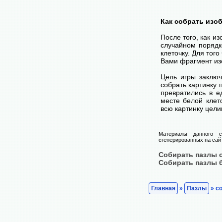
Как собрать изо
После того, как и
случайном порядк
клеточку. Для тог
Вами фрагмент изо
Цель игры заключ
собрать картинку п
превратились в е
месте белой клет
всю картинку цели
Материалы данного с
сгенерированных на сайт
Собирать пазлы 
Собирать пазлы 
Главная
»
Пазлы
» со