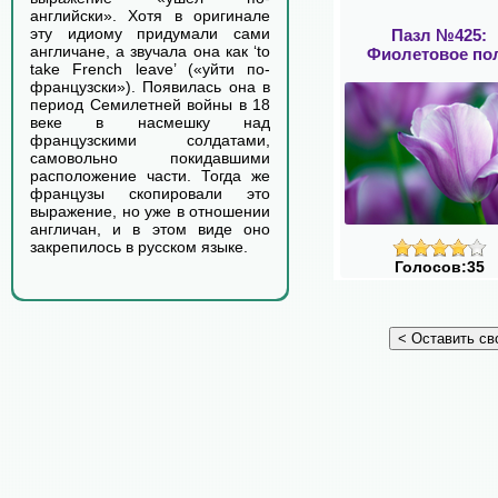
английски». Хотя в оригинале
эту идиому придумали сами
Пазл №425:
англичане, а звучала она как ‘to
Фиолетовое по
take French leave’ («уйти по-
французски»). Появилась она в
период Семилетней войны в 18
веке в насмешку над
французскими солдатами,
самовольно покидавшими
расположение части. Тогда же
французы скопировали это
выражение, но уже в отношении
англичан, и в этом виде оно
закрепилось в русском языке.
Голосов:35