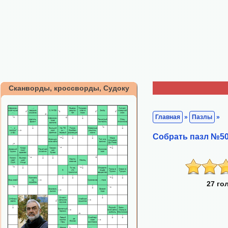
Сканворды, кроссворды, Судоку
Главная
»
Пазлы
»
Собрать пазл №50
27 го