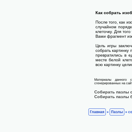
Как собрать изо
После того, как и
случайном порядк
клеточку. Для тог
Вами фрагмент изо
Цель игры заключ
собрать картинку п
превратились в е
месте белой клет
всю картинку цели
Материалы данного с
сгенерированных на сайт
Собирать пазлы 
Собирать пазлы 
Главная
»
Пазлы
» с