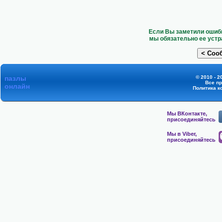
Если Вы заметили ошибк
мы обязательно ее устр
пазлы
© 2010 - 2
Все п
онлайн
Политика к
Мы ВКонтакте,
присоединяйтесь
Мы в Viber,
присоединяйтесь