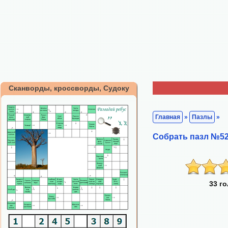
Сканворды, кроссворды, Судоку
Главная
»
Пазлы
»
Собрать пазл №52
33 г