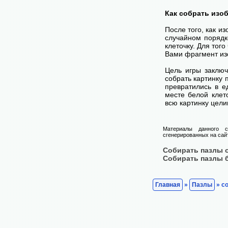
Как собрать изо
После того, как и
случайном порядк
клеточку. Для тог
Вами фрагмент изо
Цель игры заключ
собрать картинку п
превратились в е
месте белой клет
всю картинку цели
Материалы данного с
сгенерированных на сайт
Собирать пазлы 
Собирать пазлы 
Главная
»
Пазлы
» с