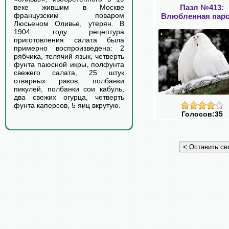
Пазл №413:
веке жившим в Москве
французским поваром
Влюбленная пар
Люсьеном Оливье, утерян. В
1904 году рецептура
приготовления салата была
примерно воспроизведена: 2
рябчика, телячий язык, четверть
фунта паюсной икры, полфунта
свежего салата, 25 штук
отварных раков, полбанки
пикулей, полбанки сои кабуль,
два свежих огурца, четверть
фунта каперсов, 5 яиц вкрутую.
Голосов:35