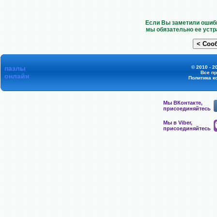
Если Вы заметили ошибк
мы обязательно ее устр
пазлы
© 2010 - 2
Все п
онлайн
Политика к
Мы ВКонтакте,
присоединяйтесь
Мы в Viber,
присоединяйтесь