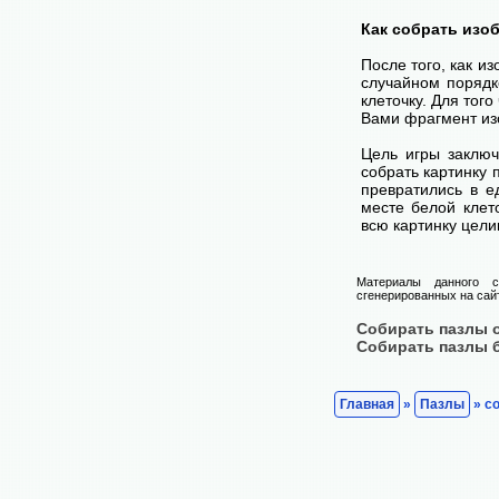
Как собрать изо
После того, как и
случайном порядк
клеточку. Для тог
Вами фрагмент изо
Цель игры заключ
собрать картинку п
превратились в е
месте белой клет
всю картинку цели
Материалы данного с
сгенерированных на сайт
Собирать пазлы 
Собирать пазлы 
Главная
»
Пазлы
» со