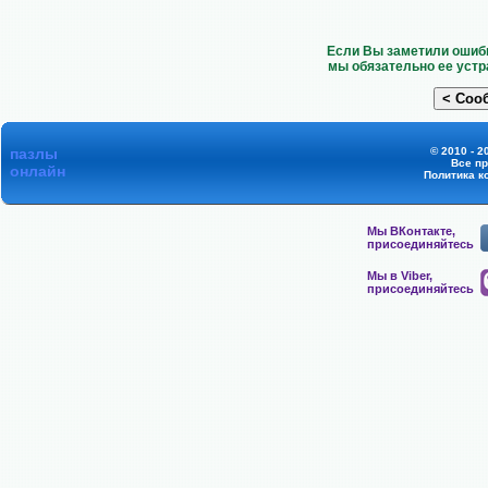
Если Вы заметили ошибк
мы обязательно ее устр
пазлы
© 2010 - 2
Все п
онлайн
Политика к
Мы ВКонтакте,
присоединяйтесь
Мы в Viber,
присоединяйтесь