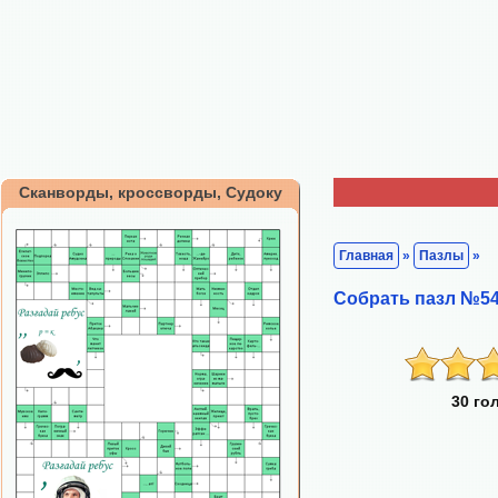
Сканворды, кроссворды, Судоку
Главная
»
Пазлы
»
Собрать пазл №54
30 го