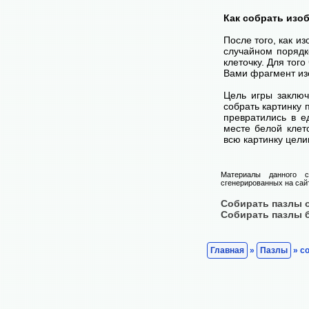
Как собрать изо
После того, как и
случайном порядк
клеточку. Для тог
Вами фрагмент изо
Цель игры заключ
собрать картинку п
превратились в е
месте белой клет
всю картинку цели
Материалы данного с
сгенерированных на сайт
Собирать пазлы 
Собирать пазлы 
Главная
»
Пазлы
» со