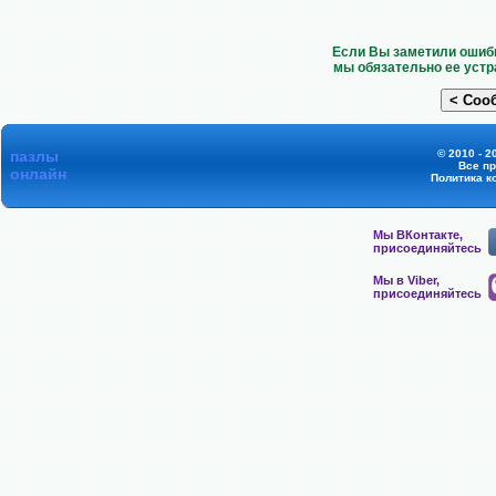
Если Вы заметили ошибк
мы обязательно ее устр
пазлы
© 2010 - 2
Все п
онлайн
Политика к
Мы ВКонтакте,
присоединяйтесь
Мы в Viber,
присоединяйтесь