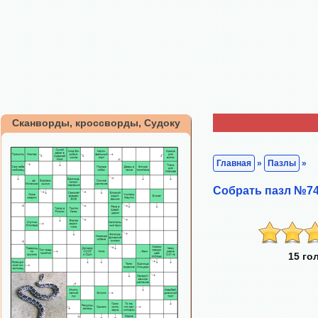
Сканворды, кроссворды, Судоку
Главная
»
Пазлы
»
Собрать пазл №74
15 го