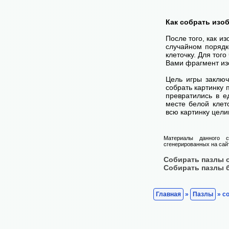
Как собрать изо
После того, как и
случайном порядк
клеточку. Для тог
Вами фрагмент изо
Цель игры заключ
собрать картинку п
превратились в е
месте белой клет
всю картинку цели
Материалы данного с
сгенерированных на сайт
Собирать пазлы 
Собирать пазлы 
Главная
»
Пазлы
» со