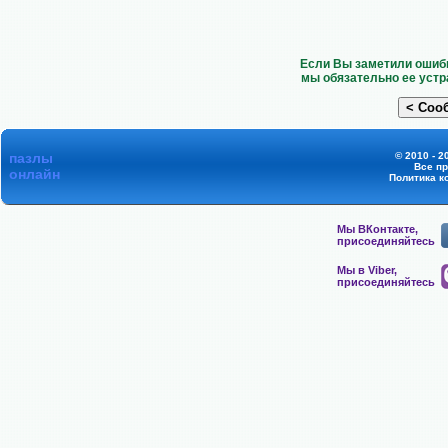
Если Вы заметили ошибк
мы обязательно ее устр
пазлы
© 2010 - 2
Все п
онлайн
Политика к
Мы ВКонтакте,
присоединяйтесь
Мы в Viber,
присоединяйтесь