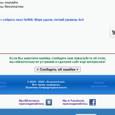
лы онлайн
лы бесплатно
» собрать пазл №968: Море удачи, легкий уровень 4х4
Если Вы заметили ошибку, сообщите нам пожалуйста об этом,
мы обязательно ее устраним и сделаем сайт еще интереснее!
© 2010 - 2026 «Scanvord.net».
азлы
пазлы
Все права защищены.
рать
бесплатно
Политика конфиденциальности
.
Мы ВКонтакте,
Мы в Facebook,
присоединяйтесь
присоединяйтесь
Мы в Viber,
Мы в Telegram,
присоединяйтесь
присоединяйтесь