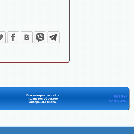
Все материалы сайта
пазлы
являются объектом
сложить
авторского права.