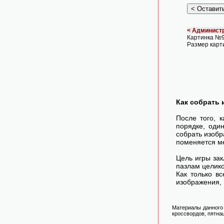
< Администр
Картинка №9
Размер карт
Как собрать 
После того, 
порядке, оди
собрать изоб
поменяется ме
Цель игры зак
пазлам целико
Как только в
изображения, 
Материалы данного 
кроссвордов, пятнаш