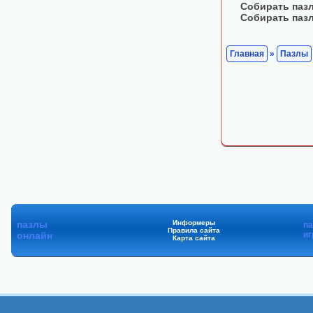
Собирать паз
Собирать паз
Главная
»
Пазлы
пазлы
Информеры
п
Правила сайта
онлайн
иг
Карта сайта