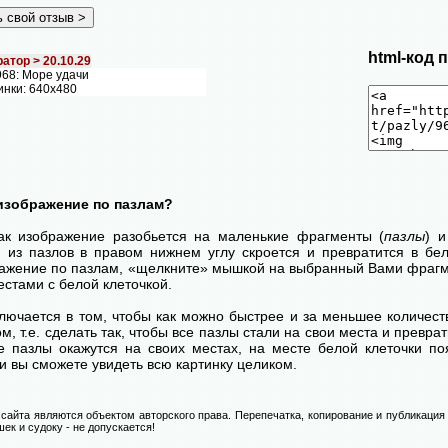
html-код 
атор >
20.10.29
68: Море удачи
инки: 640х480
изображение по пазлам?
как изображение разобьется на маленькие фрагменты (
пазлы
) 
н из пазлов в правом нижнем углу скроется и превратится в бел
ражение по пазлам, «щелкните» мышкой на выбранный Вами фрагме
стами с белой клеточкой.
лючается в том, чтобы как можно быстрее и за меньшее количест
м, т.е. сделать так, чтобы все пазлы стали на свои места и превр
се пазлы окажутся на своих местах, на месте белой клеточки п
и вы сможете увидеть всю картинку целиком.
сайта являются объектом авторского права. Перепечатка, копирование и публикация
ек и судоку - не допускается!