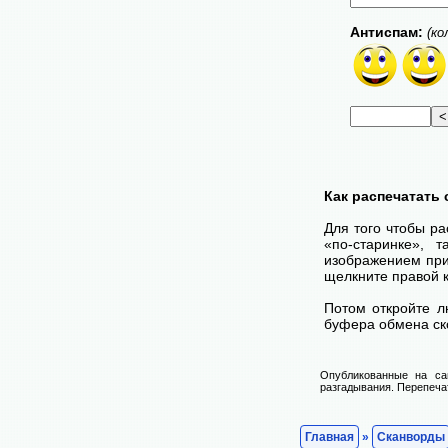
Антиспам:
(ко
Как распечатать
Для того чтобы ра
«по-старинке», 
изображением при
щелкните правой 
Потом откройте л
буфера обмена ско
Опубликованные на са
разгадывания. Перепечат
Главная
»
Сканворды