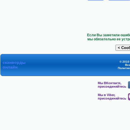
Если Вы заметили ошибк
мы обязательно ее устр
сканворды
© 2010
Вс
онлайн
Политик
Мы ВКонтакте,
присоединяйтесь
Мы в Viber,
присоединяйтесь