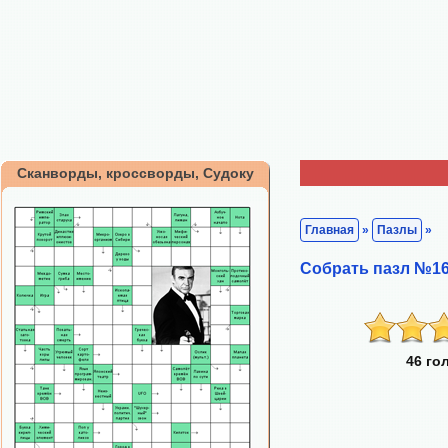
Сканворды, кроссворды, Судоку
Главная
»
Пазлы
»
Собрать пазл №16
46 го