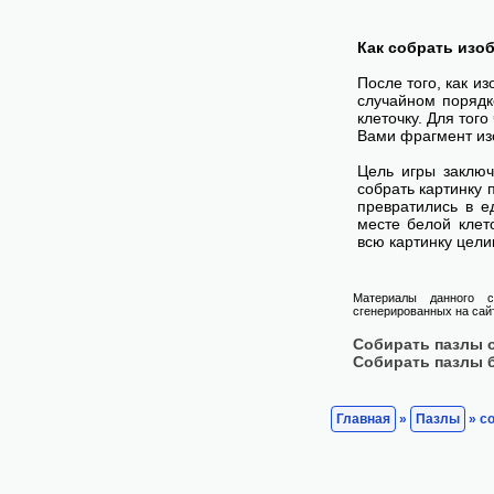
Как собрать изо
После того, как и
случайном порядк
клеточку. Для тог
Вами фрагмент изо
Цель игры заключ
собрать картинку п
превратились в е
месте белой клет
всю картинку цели
Материалы данного с
сгенерированных на сайт
Собирать пазлы 
Собирать пазлы 
Главная
»
Пазлы
» с