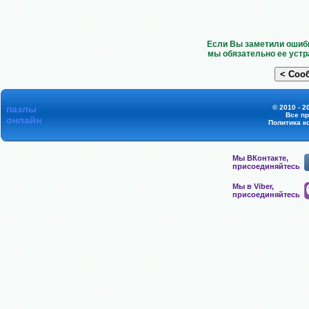
Если Вы заметили ошибк
мы обязательно ее устр
пазлы
© 2010 - 2
Все п
онлайн
Политика к
Мы ВКонтакте,
присоединяйтесь
Мы в Viber,
присоединяйтесь