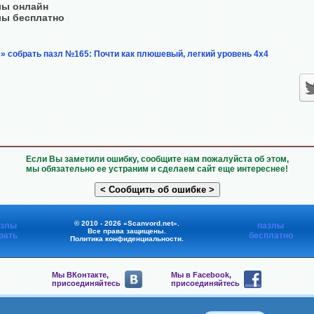
лы онлайн
лы бесплатно
» собрать пазл №165: Почти как плюшевый, легкий уровень 4х4
Если Вы заметили ошибку, сообщите нам пожалуйста об этом,
мы обязательно ее устраним и сделаем сайт еще интереснее!
© 2010 - 2026 «Scanvord.net».
азлы
пазлы
Все права защищены.
рать
бесплатно
Политика конфиденциальности
.
Мы ВКонтакте,
Мы в Facebook,
присоединяйтесь
присоединяйтесь
Мы в Viber,
Мы в Telegram,
присоединяйтесь
присоединяйтесь