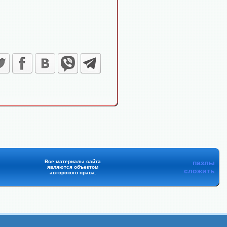
Все материалы сайта
пазлы
являются объектом
сложить
авторского права.