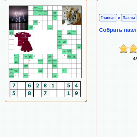
Главная
»
Пазлы
Собрать пазл
4