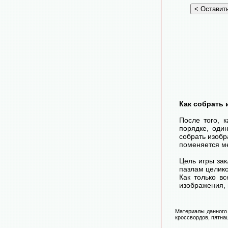
Как собрать 
После того, 
порядке, оди
собрать изоб
поменяется ме
Цель игры зак
пазлам целико
Как только в
изображения, 
Материалы данного 
кроссвордов, пятнаш