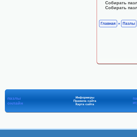
Собирать паз
Собирать паз
Главная
»
Пазлы
пазлы
Информеры
п
Правила сайта
онлайн
иг
Карта сайта