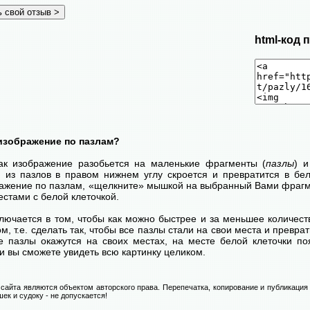
html-код 
изображение по пазлам?
как изображение разобьется на маленькие фрагменты (
пазлы
) 
н из пазлов в правом нижнем углу скроется и превратится в бел
ражение по пазлам, «щелкните» мышкой на выбранный Вами фрагме
стами с белой клеточкой.
лючается в том, чтобы как можно быстрее и за меньшее количест
м, т.е. сделать так, чтобы все пазлы стали на свои места и превр
се пазлы окажутся на своих местах, на месте белой клеточки п
и вы сможете увидеть всю картинку целиком.
сайта являются объектом авторского права. Перепечатка, копирование и публикация
ек и судоку - не допускается!