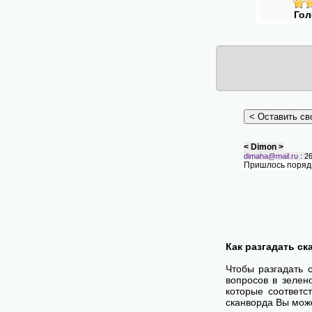
Гол
< Dimon >
dimaha@mail.ru
: 26
Пришлось порядк
Как разгадать с
Чтобы разгадать 
вопросов в зелен
которые соответс
сканворда Вы може