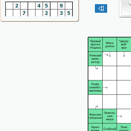
Правый
"Цирко-
Мера
приток
вой"
длины
Алдана
круг
Римский
импе-
ратор
Рыба
семейст.
карповых
Земель-
Финская
ная
губерния
мера
Укреп-
Пояс
Стайный
ление,
дзюдо-