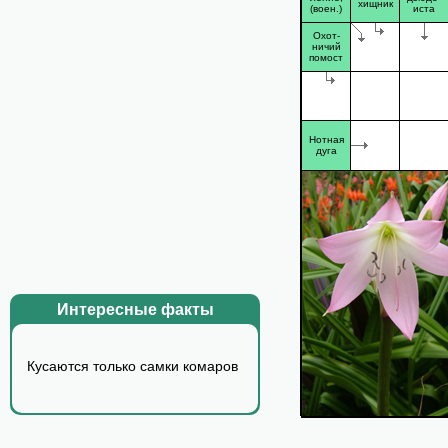
хищник
(воен.)
иста
Охот-
ничий
помост
Нотная
дуга
Интересные факты
Кусаются только самки комаров