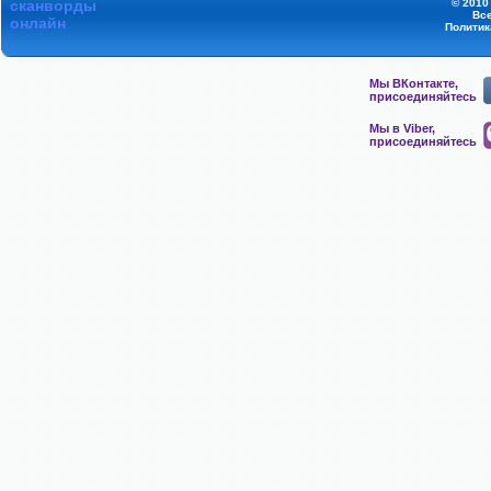
сканворды
© 2010
Вс
онлайн
Политик
Мы ВКонтакте,
присоединяйтесь
Мы в Viber,
присоединяйтесь