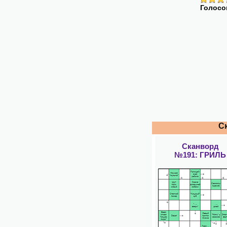
Голосо
С
Сканворд
№191: ГРИЛЬ