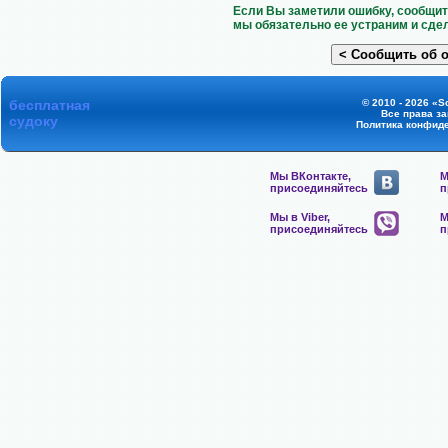
Если Вы заметили ошибку, сообщит
мы обязательно ее устраним и сде
бесплатная
© 2010 - 2026 «S
Все права з
судоку
Политика конфид
Мы ВКонтакте,
М
присоединяйтесь
п
Мы в Viber,
М
присоединяйтесь
п