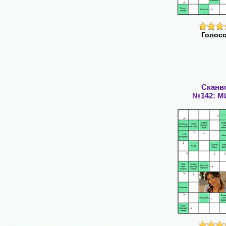
Голосо
Сканв
№142: 