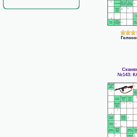
Голосо
Сканв
№143: 