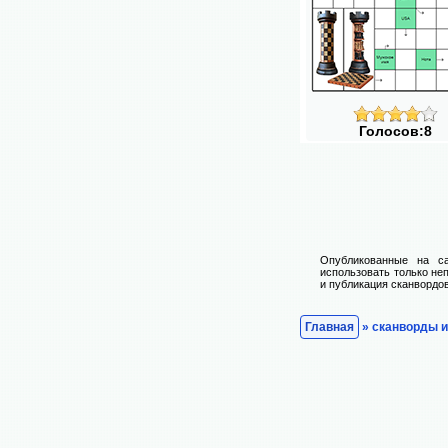
Голосов:8
Опубликованные на са
использовать только не
и публикация сканвордов
Главная
» сканворды 