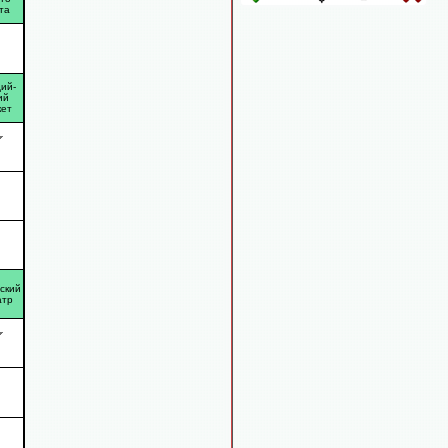
та
ий-
ий
кет
ский
атр