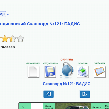
рды
»
андинавский Сканворд №121: БАДИС
 голосов
Сканворд №121: БАДИС
Хими-
Ма
Ги …
Город в
ческий
пис