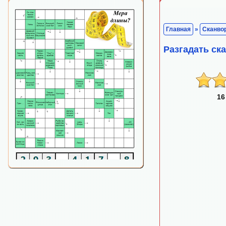
Главная
»
Сканво
Разгадать ск
16