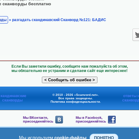
е сканворды бесплатно
рды
» разгадать скандинавский Сканворд №121: БАДИС
Если Вы заметили ошибку, сообщите нам пожалуйста об этом,
мы обязательно ее устраним и сделаем сайт еще интереснее!
© 2010 - 2026 «Scanvord.net».
скандинавские
ответы 
Все права защищены.
сканворды
сканвор
Политика конфиденциальности
.
Мы ВКонтакте,
Мы в Facebook,
присоединяйтесь
присоединяйтесь
Мы в Viber,
Мы в Telegram,
присоединяйтесь
присоединяйтесь
Мы используем
cookie-файлы
ПОНЯТНО