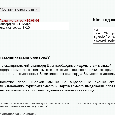
html-код с
Администратор >
19.06.04
канворд №121: БАДИС
тка сканворда: 8х10
ь скандинавский сканворд?
ть скандинавский сканворд Вам необходимо «щелкнуть» мышкой на
ворда, после чего желтым цветом отметятся все ячейки, которые 
аполнения отмеченных Вами клеточек сканворда Вы можете использ
нажатие левой кнопкой мышки на выделенные ячейки ска
у изменению горизонтального и вертикального выделения слова
ните» мышкой на соответствующую клеточку сканворда.
сайте скандинавские сканворды можно использовать только непосредственно для и
кация сканвордов - не допускается!
е сканворды онлайн