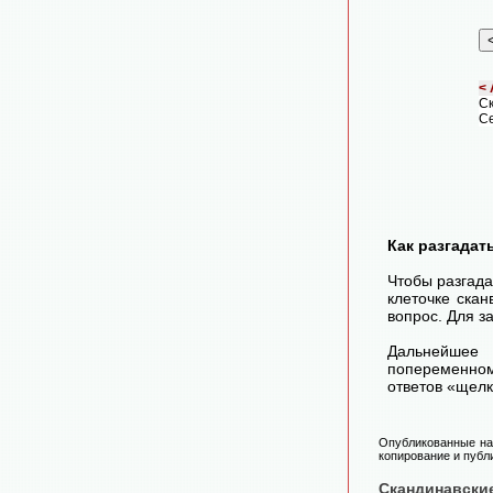
< 
С
Се
Как разгадат
Чтобы разгада
клеточке скан
вопрос. Для з
Дальнейшее 
попеременном
ответов «щелк
Опубликованные на 
копирование и публи
Скандинавски