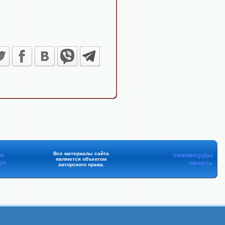
Все материалы сайта
сканворды
на
являются объектом
ды
печать
авторского права.