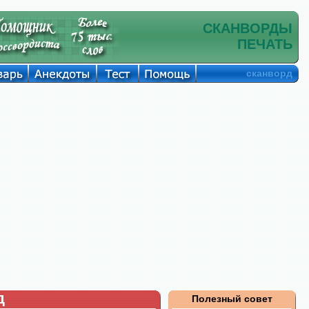
СКАНВОРДЫ
ПЕЧАТЬ
сканворд
д
Полезный совет