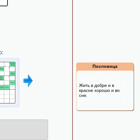
о:
Пословица
Жить в добре и в
красне хорошо и во
сне.