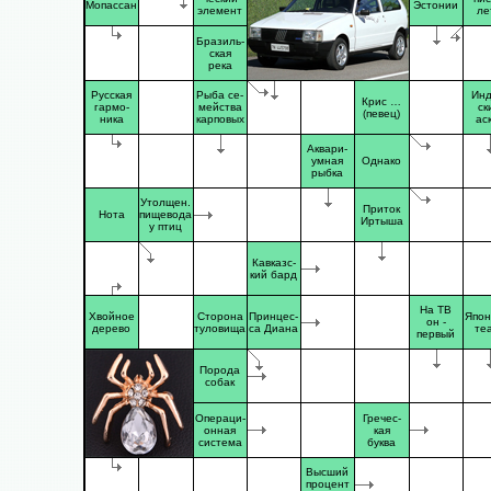
Мопассан
Эстонии
элемент
ле
Бразиль-
ская
река
Русская
Рыба се-
Инд
Крис …
гармо-
мейства
ск
(певец)
ника
карповых
ас
Аквари-
умная
Однако
рыбка
Утолщен.
Приток
Нота
пищевода
Иртыша
у птиц
Кавказс-
кий бард
На ТВ
Хвойное
Сторона
Принцес-
Япон
он -
дерево
туловища
са Диана
те
первый
Порода
собак
Операци-
Гречес-
онная
кая
система
буква
Высший
процент