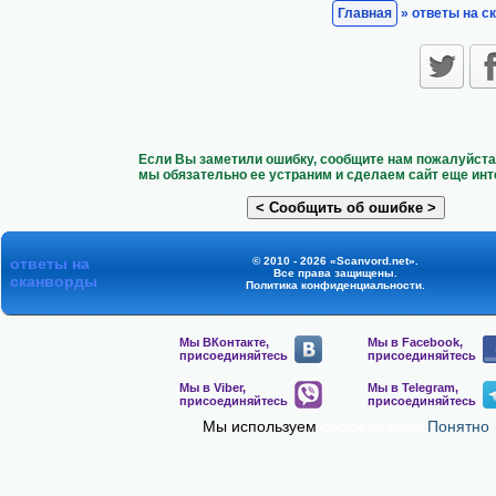
Главная
» ответы на с
Если Вы заметили ошибку, сообщите нам пожалуйста 
мы обязательно ее устраним и сделаем сайт еще инт
ответы на
© 2010 - 2026 «Scanvord.net».
Все права защищены.
сканворды
Политика конфиденциальности
.
Мы ВКонтакте,
Мы в Facebook,
присоединяйтесь
присоединяйтесь
Мы в Viber,
Мы в Telegram,
присоединяйтесь
присоединяйтесь
Мы используем
cookie-файлы
Понятно