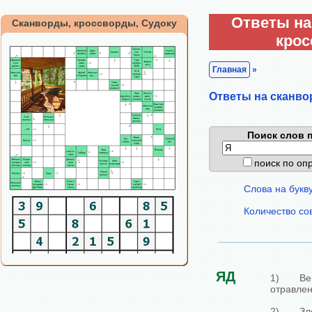
Ответы на
Сканворды, кроссворды, Судоку
кро
Главная
»
Ответы на сканво
Поиск слов п
поиск по о
Слова на букв
Количество со
ЯД
1) Вещ
отравлен
2) Зл