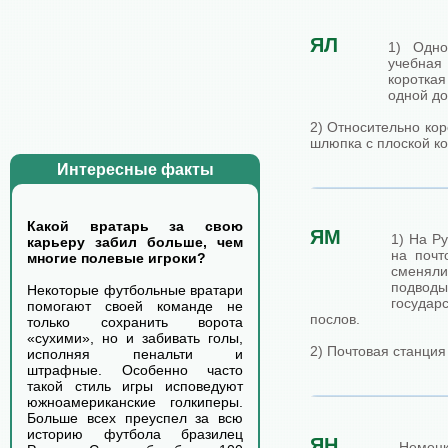
ЯЛ
1) Одно
учебная
коротка
одной до
2) Относительно кор
шлюпка с плоской к
Интересные факты
Какой вратарь за свою
ЯМ
1) На Ру
карьеру забил больше, чем
на почт
многие полевые игроки?
сменяли
подво
Некоторые футбольные вратари
государ
помогают своей команде не
послов.
только сохранить ворота
«сухими», но и забивать голы,
2) Почтовая станция
исполняя пенальти и
штрафные. Особенно часто
такой стиль игры исповедуют
южноамериканские голкиперы.
Больше всех преуспел за всю
историю футбола бразилец
ЯН
- Немецк