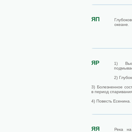
ЯП
Глубоко
океане.
ЯР
1) Выс
подмыва
2) Глубо
3) Болезненное сос
в период спаривания
4) Повесть Есенина.
ЯЯ
Река на