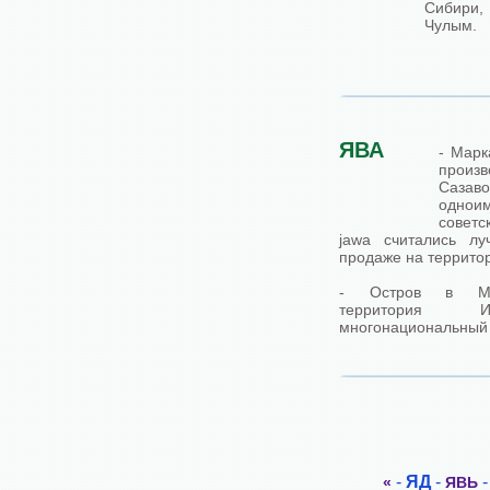
Сибири
Чулым.
ЯВА
- Марк
произ
Саза
однои
совет
jawa считались л
продаже на террито
- Остров в Мал
территория И
многонациональный 
-
ЯД
-
«
ЯВЬ