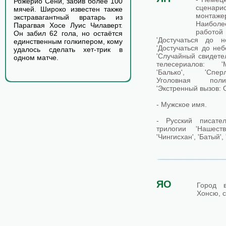
Рожерио Сени, забив более 100
сценари
мячей. Широко известен также
монта
экстравагантный вратарь из
Наибол
Парагвая Хосе Луис Чилаверт.
работ
Он забил 62 гола, но остаётся
'Достучаться до н
единственным голкипером, кому
'Достучаться до неб
удалось сделать хет-трик в
'Случайный свидетель
одном матче.
телесериалов: '
'Балько', 'Спер
Уголовная полиц
'Экстренный вызов: 
- Мужское имя.
- Русский писател
трилогии 'Нашест
'Чингисхан', 'Батый'
ЯО
Город 
Хонсю, с