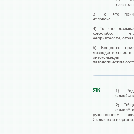
язвитель
3) То, что прич
человека.
4) То, что оказыв
кого-либо, чт
неприятности, отрав
5) Вещество при
жизнедеятельности о
интоксикации
патологическим сос
ЯК
1) Род
семейств
2) Обще
самолёт
руководством ав
Яковлева и в органи