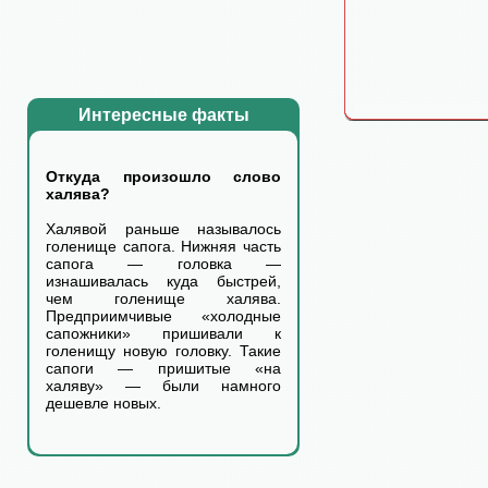
Интересные факты
Откуда произошло слово
халява?
Халявой раньше называлось
голенище сапога. Нижняя часть
сапога — головка —
изнашивалась куда быстрей,
чем голенище халява.
Предприимчивые «холодные
сапожники» пришивали к
голенищу новую головку. Такие
сапоги — пришитые «на
халяву» — были намного
дешевле новых.