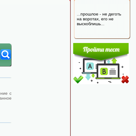
...прошлое - не деготь
на воротах, его не
выскоблишь...
ение с
анное