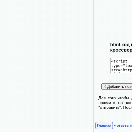
html-код
кроссвор
Для того чтобы 
нажмите на кно
"отправить". По
Главная
» ответы 