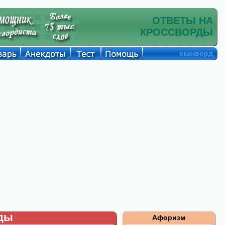
ОТВЕТЫ НА
КРОССВОРДЫ
сканворд
рды
Афоризм