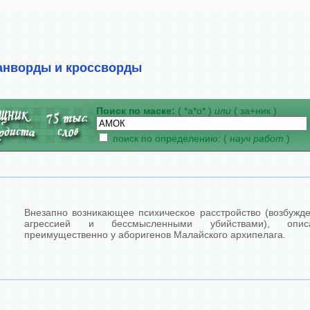
анворды и кроссворды
Поиск по маске:
( *а*о* )
или
( за+ник )
поиск по определению: (
науч работ
)
Внезапно возникающее психическое расстройство (возбужд
агрессией и бессмысленными убийствами), опис
преимущественно у аборигенов Малайского архипелага.