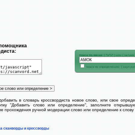
 помощника
диста:
поиск по маске:
( *а*о* )
или
( за+ник 
поиск по определению: (
науч р
добавить в словарь кроссвордиста новое слово, или свое опред
пку "Добавить слово или определение", заполните открывш
сле прохождения ручной модерации слово или определение к слову 
на сканворды и кроссворды