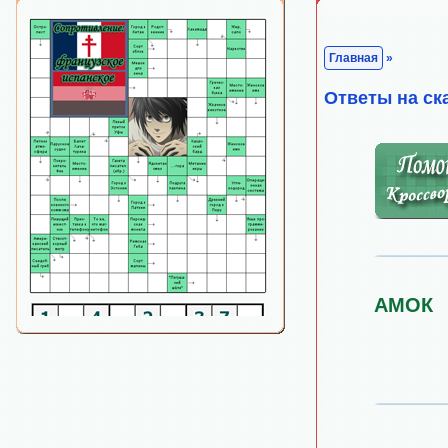
Главная
»
Ответы на ск
АМОК