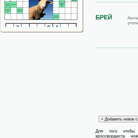
БРЕЙ
Англ
утопи
Для того чтобы
кроссвордиста н