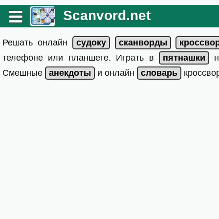
Scanvord.net
Решать онлайн
телефоне или планшете. Играть в
на
Смешные
и онлайн
кроссвор