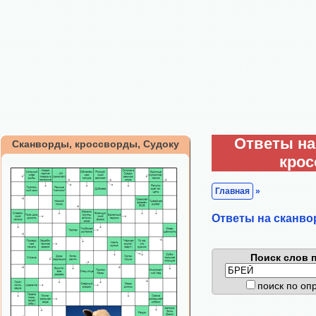
Ответы на
Сканворды, кроссворды, Судоку
кро
Главная
»
Ответы на сканво
Поиск слов п
поиск по о