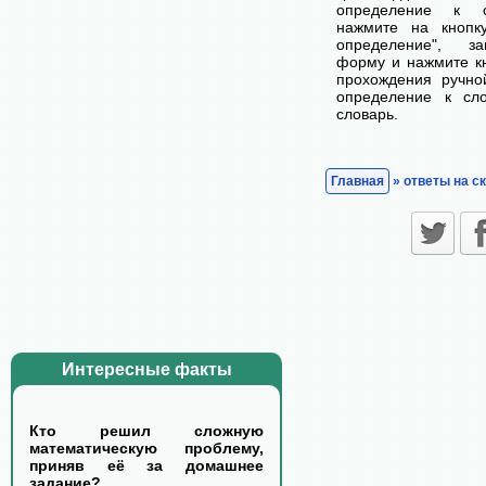
определение к с
нажмите на кнопк
определение", з
форму и нажмите кн
прохождения ручно
определение к сл
словарь.
Главная
» ответы на с
Интересные факты
Кто решил сложную
математическую проблему,
приняв её за домашнее
задание?