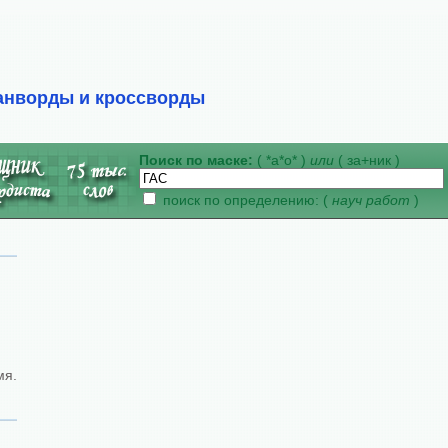
анворды и кроссворды
Поиск по маске:
( *а*о* )
или
( за+ник )
поиск по определению: (
науч работ
)
мя.