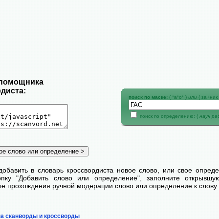
 помощника
диста:
поиск по маске:
( *а*о* )
или
( за+ник 
поиск по определению: (
науч р
добавить в словарь кроссвордиста новое слово, или свое опред
пку "Добавить слово или определение", заполните открывш
сле прохождения ручной модерации слово или определение к слову 
на сканворды и кроссворды