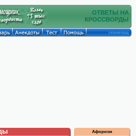
ОТВЕТЫ НА
КРОССВОРДЫ
сканворд
рды
Афоризм