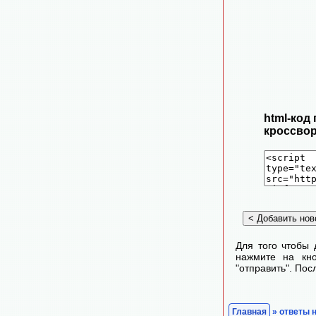
html-код
кроссвор
Для того чтобы 
нажмите на кно
"отправить". По
Главная
» ответы 