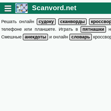
Scanvord.net
Решать онлайн
телефоне или планшете. Играть в
на
Смешные
и онлайн
кроссвор