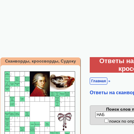
Ответы на
Сканворды, кроссворды, Судоку
кро
Главная
»
Ответы на сканво
Поиск слов п
поиск по о