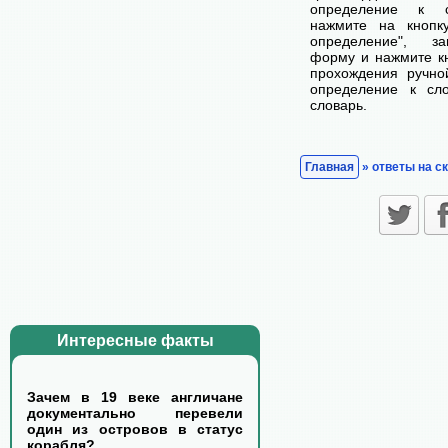
определение к с
нажмите на кнопк
определение", з
форму и нажмите кн
прохождения ручно
определение к сл
словарь.
Главная
» ответы на с
Интересные факты
Зачем в 19 веке англичане
документально перевели
один из островов в статус
корабля?