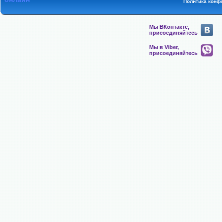
Политика конф
Мы ВКонтакте,
присоединяйтесь
Мы в Viber,
присоединяйтесь