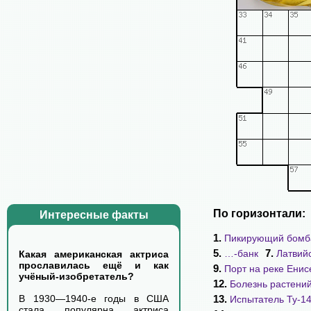
По горизонтали:
Интересные факты
1.
Пикирующий бомб
5.
7.
…-банк
Латвий
Какая американская актриса
прославилась ещё и как
9.
Порт на реке Енис
учёный-изобретатель?
12.
Болезнь растени
13.
В 1930—1940-е годы в США
Испытатель Ту-1
стала популярна актриса