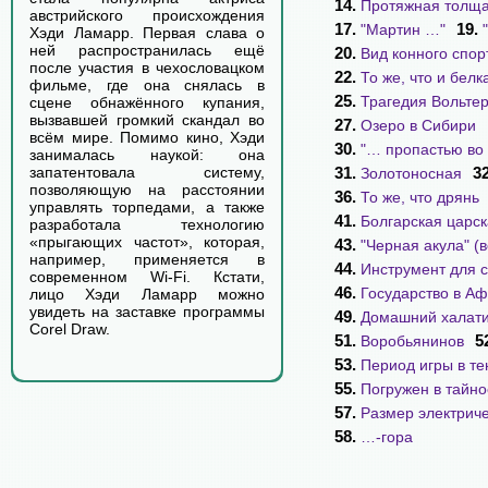
14.
Протяжная толщ
австрийского происхождения
17.
19.
"Мартин …"
Хэди Ламарр. Первая слава о
ней распространилась ещё
20.
Вид конного спор
после участия в чехословацком
22.
То же, что и белк
фильме, где она снялась в
25.
Трагедия Вольте
сцене обнажённого купания,
вызвавшей громкий скандал во
27.
Озеро в Сибири
всём мире. Помимо кино, Хэди
30.
"… пропастью во
занималась наукой: она
31.
3
запатентовала систему,
Золотоносная
позволяющую на расстоянии
36.
То же, что дрянь
управлять торпедами, а также
41.
Болгарская царск
разработала технологию
«прыгающих частот», которая,
43.
"Черная акула" (
например, применяется в
44.
Инструмент для 
современном Wi-Fi. Кстати,
46.
Государство в А
лицо Хэди Ламарр можно
увидеть на заставке программы
49.
Домашний халат
Corel Draw.
51.
5
Воробьянинов
53.
Период игры в те
55.
Погружен в тайно
57.
Размер электрич
58.
…-гора