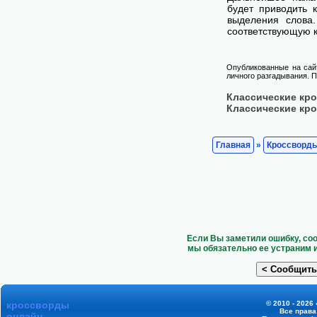
будет приводить 
выделения слова
соответствующую к
Опубликованные на сай
личного разгадывания. П
Классические кр
Классические кр
Главная
»
Кроссворд
Если Вы заметили ошибку, со
мы обязательно ее устраним 
кроссворды
© 2010 - 2026
Все прав
онлайн