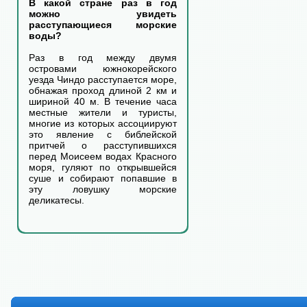
В какой стране раз в год
можно увидеть
расступающиеся морские
воды?
Раз в год между двумя
островами южнокорейского
уезда Чиндо расступается море,
обнажая проход длиной 2 км и
шириной 40 м. В течение часа
местные жители и туристы,
многие из которых ассоциируют
это явление с библейской
притчей о расступившихся
перед Моисеем водах Красного
моря, гуляют по открывшейся
суше и собирают попавшие в
эту ловушку морские
деликатесы.