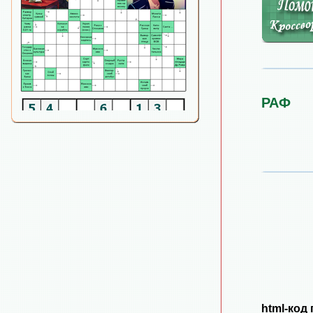
РАФ
html-код