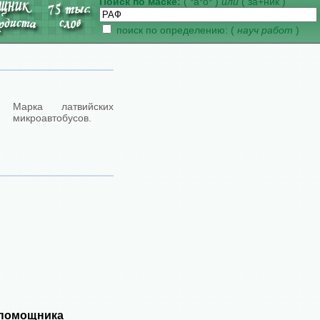
Поиск по маске:
( *а*о* )
или
( за+ник )
поиск по определению: (
науч работ
)
Марка латвийских
микроавтобусов.
 помощника