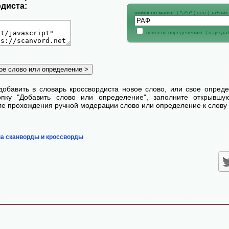
диста:
поиск по маске:
( *а*о* )
или
( за+ник 
поиск по определению: (
науч р
добавить в словарь кроссвордиста новое слово, или свое опред
пку "Добавить слово или определение", заполните открывш
сле прохождения ручной модерации слово или определение к слову 
на сканворды и кроссворды