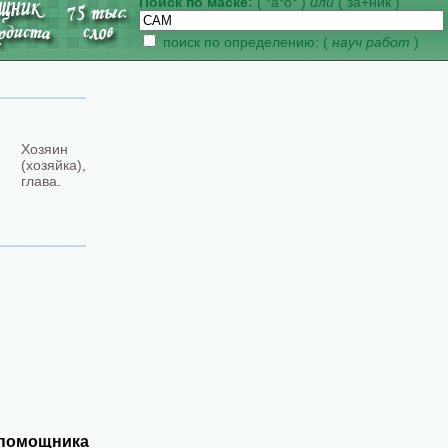
Поиск по маске:
( *а*о* )
или
( за+ник )
поиск по определению: (
науч работ
)
Хозяин
(хозяйка),
глава.
 помощника