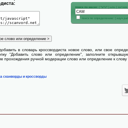
диста:
поиск по маске:
( *а*о* )
или
( за+ник 
поиск по определению: (
науч р
добавить в словарь кроссвордиста новое слово, или свое опред
пку "Добавить слово или определение", заполните открывш
сле прохождения ручной модерации слово или определение к слову 
на сканворды и кроссворды