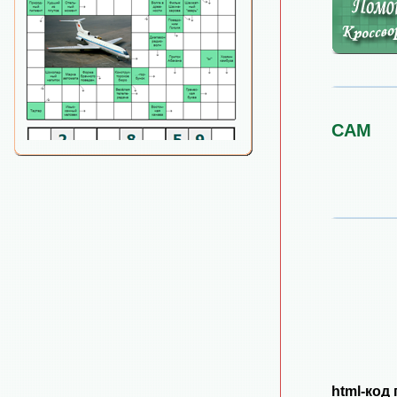
САМ
html-код