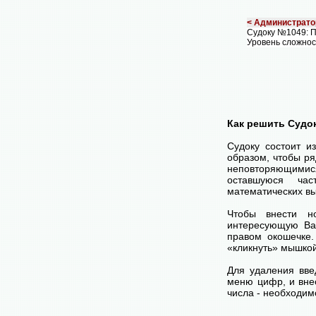
< Администрато
Судоку №1049: 
Уровень сложнос
Как решить Судо
Судоку состоит и
образом, чтобы ря
неповторяющимися
оставшуюся час
математических вы
Чтобы внести н
интересующую Ва
правом окошечке
«кликнуть» мышко
Для удаления вве
меню цифр, и внес
числа - необходим