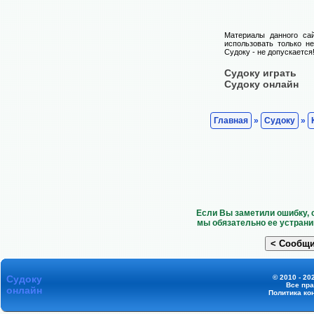
Материалы данного са
использовать только н
Судоку - не допускается
Судоку играть
Судоку онлайн
Главная
»
Судоку
»
Если Вы заметили ошибку, 
мы обязательно ее устрани
Судоку
© 2010 - 20
Все пр
онлайн
Политика ко