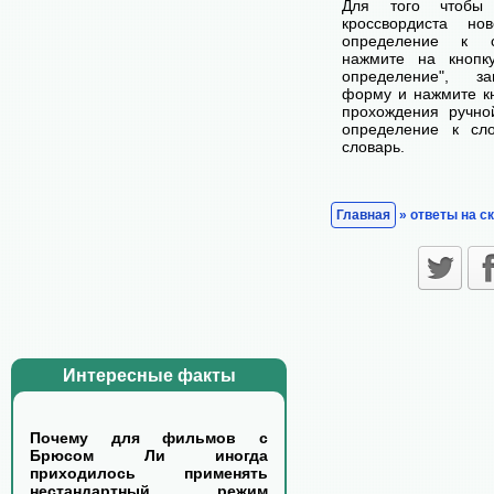
Для того чтобы
кроссвордиста н
определение к с
нажмите на кнопк
определение", з
форму и нажмите кн
прохождения ручно
определение к сл
словарь.
Главная
» ответы на с
Интересные факты
Почему для фильмов с
Брюсом Ли иногда
приходилось применять
нестандартный режим