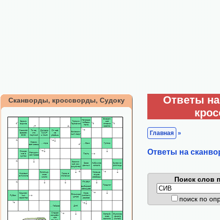
Ответы на
Сканворды, кроссворды, Судоку
кро
Главная
»
Ответы на сканво
Поиск слов п
поиск по о