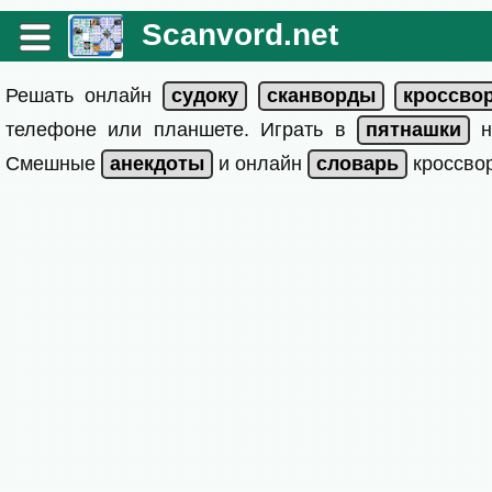
Scanvord.net
Решать онлайн
телефоне или планшете. Играть в
на
Смешные
и онлайн
кроссвор