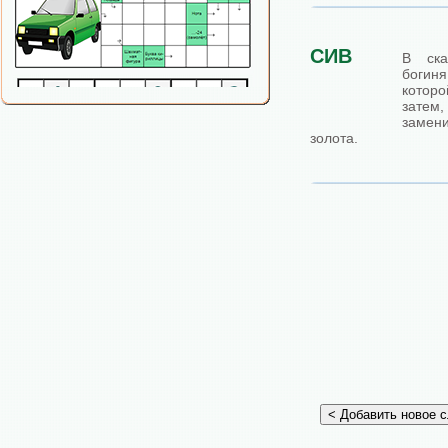
СИВ
В ска
богин
которо
затем
замен
золота.