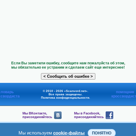
Если Вы заметили ошибку, сообщите нам пожалуйста об этом,
мы обязательно ее устраним и сделаем сайт еще интереснее!
© 2010 - 2026 «Scanvord.net».
словарь
помощник
Все права защищены.
ссвордиста
кроссвордис
Политика конфиденциальности
.
Мы ВКонтакте,
Мы в Facebook,
присоединяйтесь
присоединяйтесь
Мы в Viber,
Мы в Telegram,
присоединяйтесь
присоединяйтесь
Мы используем
cookie-файлы
ПОНЯТНО