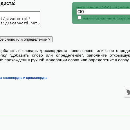
диста:
поиск по маске:
( *а*о* )
или
( за+ник 
поиск по определению: (
науч р
добавить в словарь кроссвордиста новое слово, или свое опред
пку "Добавить слово или определение", заполните открывш
сле прохождения ручной модерации слово или определение к слову 
на сканворды и кроссворды