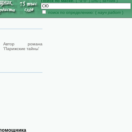
Поиск по маске:
( *а*о* )
или
( за+ник )
поиск по определению: (
науч работ
)
Автор романа
'Парижские тайны'
 помощника