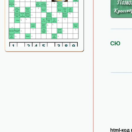
СЮ
html-код