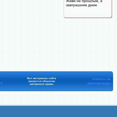
Живи не прошлым, а
завтрашним днем.
Все материалы сайта
ответы на
являются объектом
та
кроссворды
авторского права.