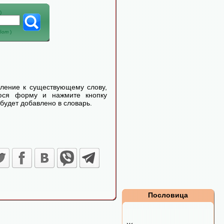
)
абот
)
еление к существующему слову,
уюся форму и нажмите кнопку
будет добавлено в словарь.
Пословица