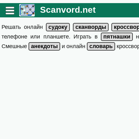
Scanvord.net
Решать онлайн
телефоне или планшете. Играть в
на
Смешные
и онлайн
кроссвор