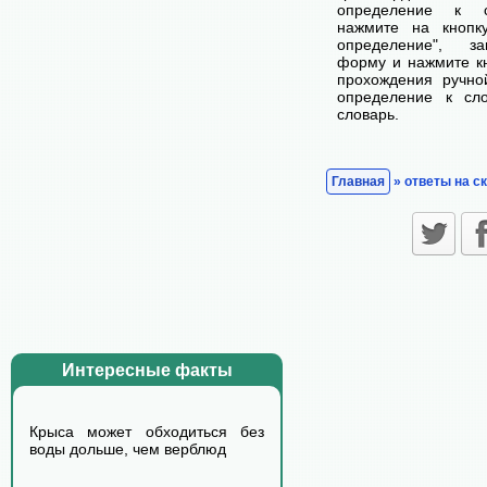
определение к с
нажмите на кнопк
определение", з
форму и нажмите кн
прохождения ручно
определение к сл
словарь.
Главная
» ответы на с
Интересные факты
Крыса может обходиться без
воды дольше, чем верблюд