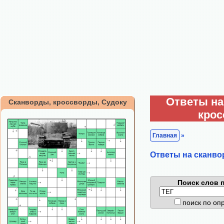
Ответы на
Сканворды, кроссворды, Судоку
кро
Главная
»
Ответы на сканво
Поиск слов п
поиск по о