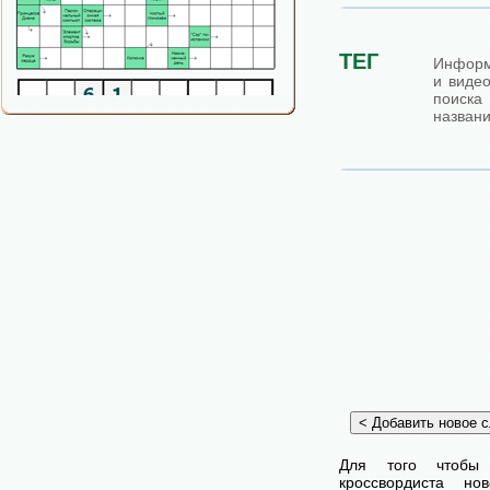
ТЕГ
Информ
и виде
поиска 
названи
Для того чтобы
кроссвордиста н