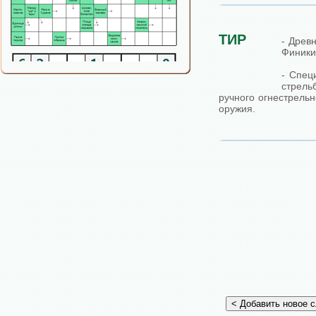
ТИР
- Древ
Финики
- Спец
стрел
ручного огнестрельн
оружия.