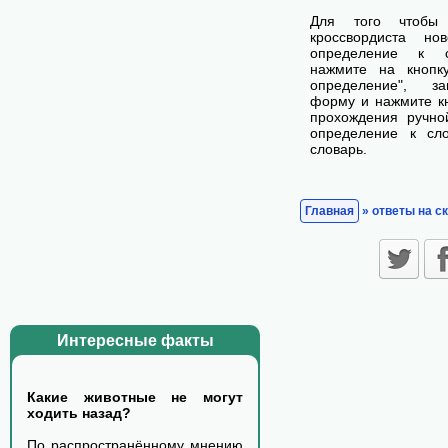
Для того чтобы
кроссвордиста н
определение к с
нажмите на кнопк
определение", з
форму и нажмите кн
прохождения ручно
определение к сл
словарь.
Главная
» ответы на с
Интересные факты
Какие животные не могут
ходить назад?
По распространённому мнению