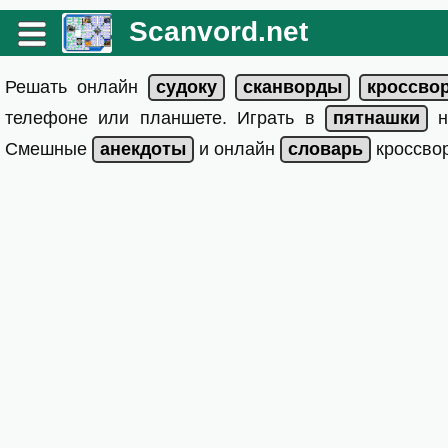
Scanvord.net
Решать онлайн
телефоне или планшете. Играть в
на
Смешные
и онлайн
кроссвор