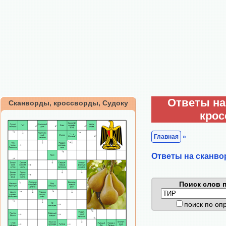
Ответы на
Сканворды, кроссворды, Судоку
кро
Главная
»
Ответы на сканво
Поиск слов п
поиск по о