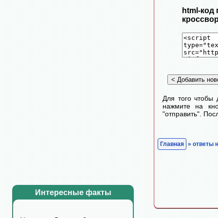
html-код
кроссвор
Для того чтобы 
нажмите на кно
"отправить". По
Главная
» ответы 
Интересные факты