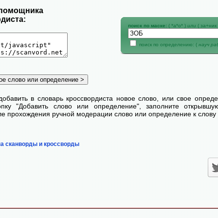
 помощника
диста:
поиск по маске:
( *а*о* )
или
( за+ник 
поиск по определению: (
науч р
добавить в словарь кроссвордиста новое слово, или свое опред
пку "Добавить слово или определение", заполните открывш
сле прохождения ручной модерации слово или определение к слову 
на сканворды и кроссворды