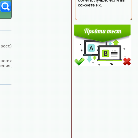
болеть, лучше, если вы
сожжете их.
ост.)
ногих
ения,