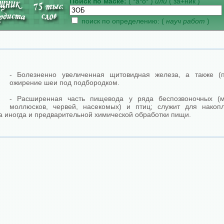
Поиск по маске:
( *а*о* )
или
( за+ник )
поиск по определению: (
науч работ
)
- Болезненно увеличенная щитовидная железа, а также (пр
ожирение шеи под подбородком.
- Расширенная часть пищевода у ряда беспозвоночных (м
моллюсков, червей, насекомых) и птиц; служит для накопл
а иногда и предварительной химической обработки пищи.