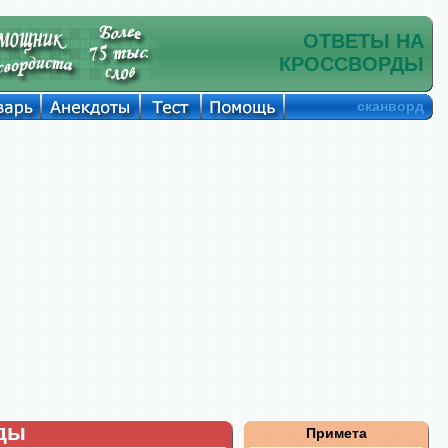
ОТВЕТЫ НА
КРОССВОРДЫ
сканворд
рды
Примета