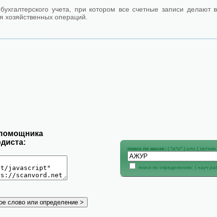
бухгалтерского учета, при котором все счетные записи делают 
я хозяйственных операций.
 помощника
диста:
поиск по маске:
( *а*о* )
или
( за+ник 
поиск по определению: (
науч р