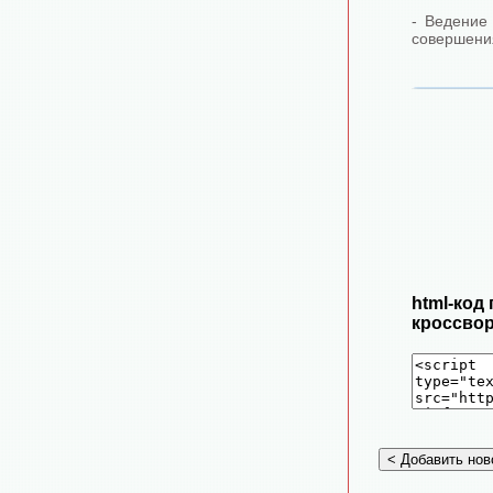
- Ведение 
совершени
html-код
кроссвор