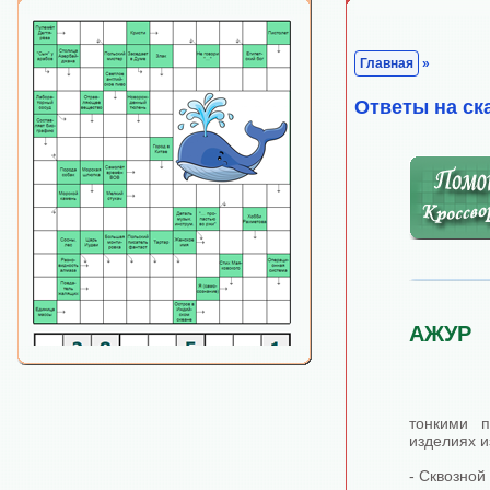
Главная
»
Ответы на ск
АЖУР
тонкими 
изделиях из
- Сквозной