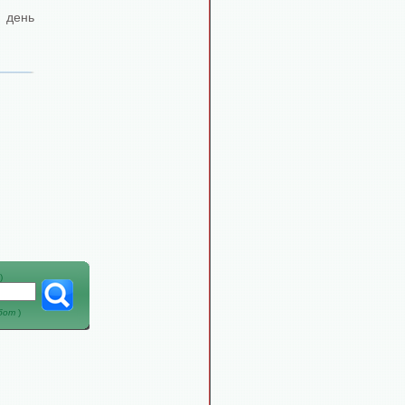
в день
)
абот
)