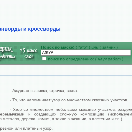
анворды и кроссворды
Поиск по маске:
( *а*о* )
или
( за+ник )
поиск по определению: (
науч работ
)
- Ажурная вышивка, строчка, вязка.
- То, что напоминает узор со множеством сквозных участков.
- Узор со множеством небольших сквозных участков, разде
перемычками и создающих сложную композицию (используе
 металла, дерева, камня, а также в вязании, в плетении и т.п.).
 резной или плетеный узор.