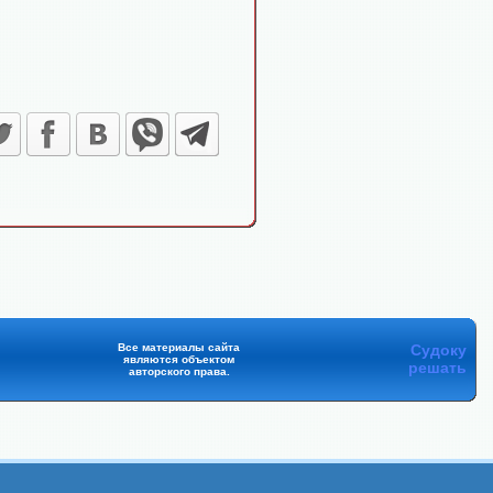
Все материалы сайта
Судоку
являются объектом
решать
авторского права.