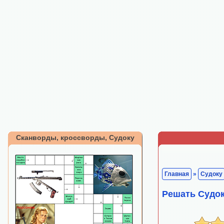
Сканворды, кроссворды, Судоку
Главная
»
Судоку
Решать Судок